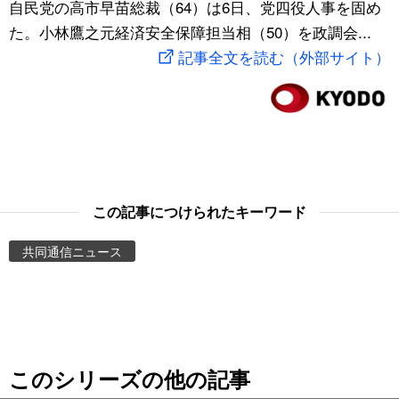
自民党の高市早苗総裁（64）は6日、党四役人事を固め
スポーツ・東京2020
文化
動画/Live
た。小林鷹之元経済安全保障担当相（50）を政調会...
記事全文を読む（外部サイト）
科学・技術
Books
暮らし
Cinema
スポーツ・東京2020
Topics
この記事につけられたキーワード
Images
共同通信ニュース
People
東京
このシリーズの他の記事
お知らせ