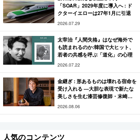
「SOAR」2029年度に導入へ : ド
クターイエローは27年1月に引退
2026.07.29
太宰治『人間失格』はなぜ海外で
も読まれるのか:韓国で大ヒット、
若者の共感を呼ぶ「道化」の心理
2026.07.22
金継ぎ : 形あるものは壊れる宿命を
受け入れる ―大胆な表現で新たな
美しさを生む漆芸修復師・末崎広
樹
2026.08.06
人気のコンテンツ