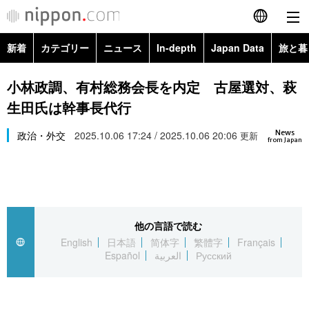
新着
カテゴリー
ニュース
In-depth
Japan Data
旅と暮
English
政治・外交
Topics
小林政調、有村総務会長を内定 古屋選対、萩
简体字
生田氏は幹事長代行
経済・ビジネス
Images
繁體字
カテゴリー
News
政治・外交
2025.10.06 17:24 / 2025.10.06 20:06
更新
from Japan
国際・海外
People
Français
政治・外交
ニュース
社会
東京
Español
経済・ビジネス
トップ
In-depth
文化
お知らせ
العربية
他の言語で読む
English
日本語
简体字
繁體字
Français
国際
アーカイブ
Japan Data
科学・技術
Español
العربية
Русский
Русский
社会
旅と暮らし
暮らし