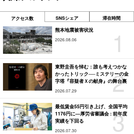
SNSシェア
滞在時間
アクセス数
1
熊本地震被害状況
2026.08.06
東野圭吾を悼む：誰も考えつかな
2
かったトリック──ミステリーの金
字塔『容疑者Ｘの献身』の舞台裏
2026.07.29
最低賃金55円引き上げ、全国平均
3
1176円に―厚労省審議会 : 前年度
実績を下回る
2026.07.30