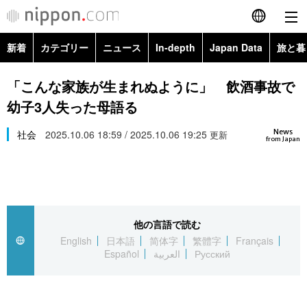
新着
カテゴリー
ニュース
In-depth
Japan Data
旅と暮
English
政治・外交
Topics
「こんな家族が生まれぬように」 飲酒事故で
简体字
幼子3人失った母語る
経済・ビジネス
Images
繁體字
カテゴリー
News
社会
2025.10.06 18:59 / 2025.10.06 19:25
更新
from Japan
国際・海外
People
Français
政治・外交
ニュース
社会
東京
Español
経済・ビジネス
トップ
In-depth
文化
お知らせ
العربية
他の言語で読む
English
日本語
简体字
繁體字
Français
国際
アーカイブ
Japan Data
科学・技術
Español
العربية
Русский
Русский
社会
旅と暮らし
暮らし