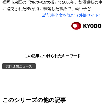
福岡市東区の「海の中道大橋」で2006年、飲酒運転の車
スポーツ・東京2020
文化
動画/Live
に追突されたRVが海に転落した事故で、幼い子ど...
記事全文を読む（外部サイト）
科学・技術
Books
暮らし
Cinema
スポーツ・東京2020
Topics
この記事につけられたキーワード
Images
共同通信ニュース
People
東京
このシリーズの他の記事
お知らせ