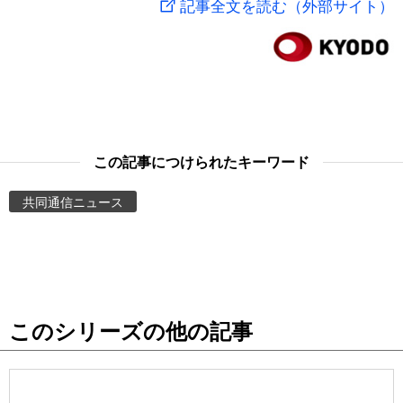
記事全文を読む（外部サイト）
スポーツ・東京2020
文化
動画/Live
科学・技術
Books
暮らし
Cinema
この記事につけられたキーワード
スポーツ・東京2020
Topics
共同通信ニュース
Images
People
このシリーズの他の記事
東京
お知らせ