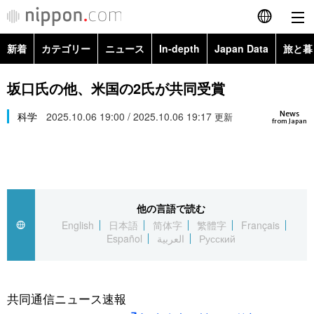
新着
カテゴリー
ニュース
In-depth
Japan Data
旅と暮
English
政治・外交
Topics
坂口氏の他、米国の2氏が共同受賞
简体字
News
経済・ビジネス
科学
2025.10.06 19:00 / 2025.10.06 19:17
Images
更新
繁體字
from Japan
カテゴリー
国際・海外
People
Français
政治・外交
ニュース
社会
東京
Español
他の言語で読む
経済・ビジネス
トップ
In-depth
文化
お知らせ
English
日本語
简体字
繁體字
Français
العربية
Español
العربية
Русский
国際
アーカイブ
Japan Data
科学・技術
Русский
社会
旅と暮らし
暮らし
共同通信ニュース速報