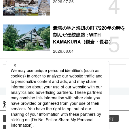
4
2026.07.26
豪雪の地と海辺の町で220年の時を
5
刻んだ伝統建築 : WITH
KAMAKURA（鎌倉・長谷）
2026.08.04
もっと見る
注目のキーワード
共同通信ニュース
和食
気象・災害
気象庁
食材
災害
地震
津波
観光