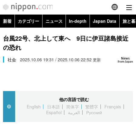
新着
カテゴリー
ニュース
In-depth
Japan Data
旅と暮
English
政治・外交
Topics
台風22号、北上して東へ 9日に伊豆諸島接近
简体字
の恐れ
経済・ビジネス
Images
繁體字
カテゴリー
News
社会
2025.10.06 19:31 / 2025.10.06 22:52
更新
from Japan
国際・海外
People
Français
政治・外交
ニュース
社会
東京
Español
経済・ビジネス
トップ
In-depth
文化
お知らせ
العربية
他の言語で読む
English
日本語
简体字
繁體字
Français
国際
アーカイブ
Japan Data
科学・技術
Español
العربية
Русский
Русский
社会
旅と暮らし
暮らし