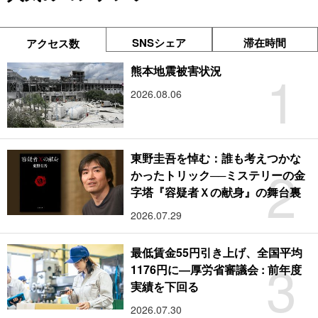
SNSシェア
滞在時間
アクセス数
1
熊本地震被害状況
2026.08.06
東野圭吾を悼む：誰も考えつかな
2
かったトリック──ミステリーの金
字塔『容疑者Ｘの献身』の舞台裏
2026.07.29
最低賃金55円引き上げ、全国平均
3
1176円に―厚労省審議会 : 前年度
実績を下回る
2026.07.30