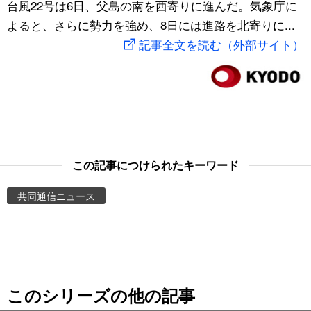
台風22号は6日、父島の南を西寄りに進んだ。気象庁に
スポーツ・東京2020
文化
動画/Live
よると、さらに勢力を強め、8日には進路を北寄りに...
記事全文を読む（外部サイト）
科学・技術
Books
暮らし
Cinema
スポーツ・東京2020
Topics
この記事につけられたキーワード
Images
共同通信ニュース
People
東京
このシリーズの他の記事
お知らせ