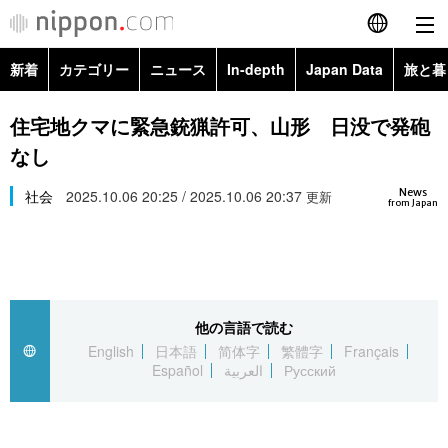
新着
カテゴリー
ニュース
In-depth
Japan Data
旅と暮
English
政治・外交
Topics
住宅地クマに緊急銃猟許可、山形 日没で発砲
简体字
なし
経済・ビジネス
Images
繁體字
カテゴリー
News
社会
2025.10.06 20:25 / 2025.10.06 20:37
更新
from Japan
国際・海外
People
Français
政治・外交
ニュース
社会
東京
Español
経済・ビジネス
トップ
In-depth
文化
お知らせ
العربية
他の言語で読む
English
日本語
简体字
繁體字
Français
国際
アーカイブ
Japan Data
科学・技術
Español
العربية
Русский
Русский
社会
旅と暮らし
暮らし