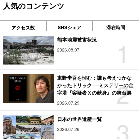
人気のコンテンツ
SNSシェア
滞在時間
アクセス数
1
熊本地震被害状況
2026.08.07
東野圭吾を悼む：誰も考えつかな
2
かったトリック──ミステリーの金
字塔『容疑者Ｘの献身』の舞台裏
2026.07.29
3
日本の世界遺産一覧
2026.07.26