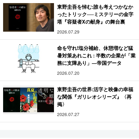
東野圭吾を悼む:誰も考えつかなか
ったトリック──ミステリーの金字
塔『容疑者Xの献身』の舞台裏
2026.07.29
命を守れ!塩分補給、休憩増など猛
暑対策あれこれ : 半数の企業が「業
務に支障あり」―帝国データ
2026.07.20
東野圭吾の世界:活字と映像の幸福
な関係『ガリレオシリーズ』〈再
掲〉
2026.07.27