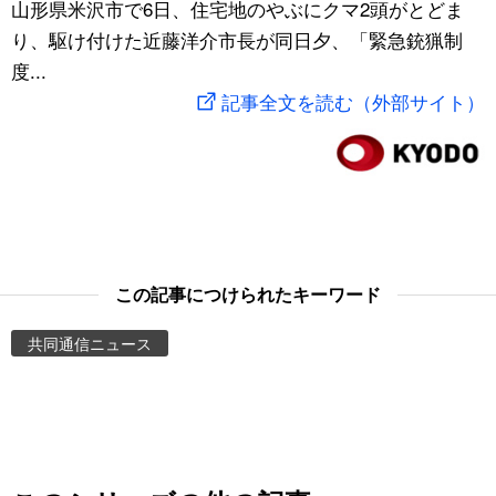
山形県米沢市で6日、住宅地のやぶにクマ2頭がとどま
スポーツ・東京2020
文化
動画/Live
り、駆け付けた近藤洋介市長が同日夕、「緊急銃猟制
度...
科学・技術
Books
記事全文を読む（外部サイト）
暮らし
Cinema
スポーツ・東京2020
Topics
Images
この記事につけられたキーワード
共同通信ニュース
People
東京
お知らせ