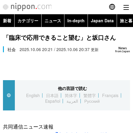
新着
カテゴリー
ニュース
In-depth
Japan Data
旅と暮
English
政治・外交
Topics
「臨床で応用できること望む」と坂口さん
简体字
News
経済・ビジネス
社会
2025.10.06 20:21 / 2025.10.06 20:37
Images
更新
繁體字
from Japan
カテゴリー
国際・海外
People
Français
政治・外交
ニュース
社会
東京
Español
他の言語で読む
経済・ビジネス
トップ
In-depth
文化
お知らせ
English
日本語
简体字
繁體字
Français
العربية
Español
العربية
Русский
国際
アーカイブ
Japan Data
科学・技術
Русский
社会
旅と暮らし
暮らし
共同通信ニュース速報