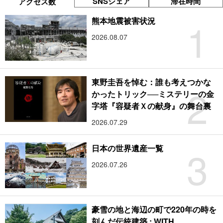
SNSシェア
滞在時間
アクセス数
1
熊本地震被害状況
2026.08.07
東野圭吾を悼む：誰も考えつかな
2
かったトリック──ミステリーの金
字塔『容疑者Ｘの献身』の舞台裏
2026.07.29
3
日本の世界遺産一覧
2026.07.26
豪雪の地と海辺の町で220年の時を
刻んだ伝統建築 : WITH