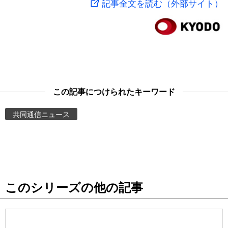
記事全文を読む（外部サイト）
スポーツ・東京2020
文化
動画/Live
科学・技術
Books
暮らし
Cinema
この記事につけられたキーワード
スポーツ・東京2020
Topics
共同通信ニュース
Images
People
このシリーズの他の記事
東京
お知らせ