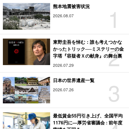
1
熊本地震被害状況
2026.08.07
東野圭吾を悼む：誰も考えつかな
2
かったトリック──ミステリーの金
字塔『容疑者Ｘの献身』の舞台裏
2026.07.29
3
日本の世界遺産一覧
2026.07.26
最低賃金55円引き上げ、全国平均
1176円に―厚労省審議会 : 前年度