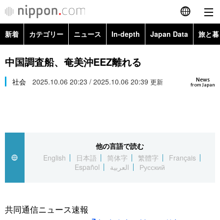
新着
カテゴリー
ニュース
In-depth
Japan Data
旅と暮
English
政治・外交
Topics
中国調査船、奄美沖EEZ離れる
简体字
News
経済・ビジネス
社会
2025.10.06 20:23 / 2025.10.06 20:39
Images
更新
繁體字
from Japan
カテゴリー
国際・海外
People
Français
政治・外交
ニュース
社会
東京
Español
他の言語で読む
経済・ビジネス
トップ
In-depth
文化
お知らせ
English
日本語
简体字
繁體字
Français
العربية
Español
العربية
Русский
国際
アーカイブ
Japan Data
科学・技術
Русский
社会
旅と暮らし
暮らし
共同通信ニュース速報