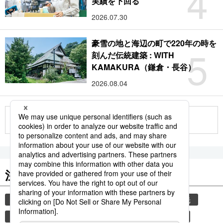
4
実績を下回る
2026.07.30
豪雪の地と海辺の町で220年の時を
5
刻んだ伝統建築 : WITH
KAMAKURA（鎌倉・長谷）
2026.08.04
もっと見る
注目のキーワード
共同通信ニュース
気象・災害
災害
観光
気象庁
地震
津波
熊本地震
熊本