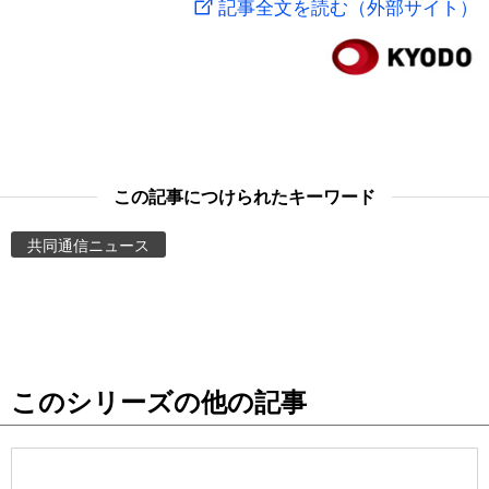
記事全文を読む（外部サイト）
スポーツ・東京2020
文化
動画/Live
科学・技術
Books
暮らし
Cinema
この記事につけられたキーワード
スポーツ・東京2020
Topics
共同通信ニュース
Images
People
このシリーズの他の記事
東京
お知らせ