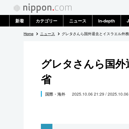
新着
カテゴリー
ニュース
In-depth
J
政治・外交
トップ
Home
ニュース
グレタさんら国外退去とイスラエル外務
経済・ビジネス
アーカイブ
グレタさんら国外
国際
省
社会
文化
国際・海外
2025.10.06 21:29 / 2025.10.0
科学・技術
暮らし