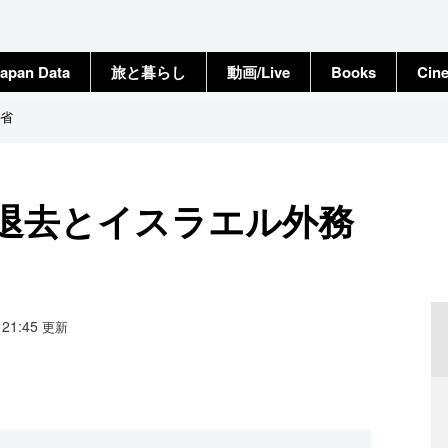
apan Data
旅と暮らし
動画/Live
Books
Cin
省
退去とイスラエル外務
6 21:45
更新