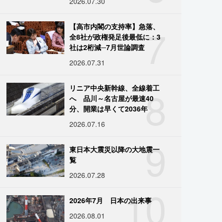
2026.07.30
7
【高市内閣の支持率】急落、
全8社が政権発足後最低に：3
社は2桁減─7月世論調査
2026.07.31
8
リニア中央新幹線、全線着工
へ 品川～名古屋が最速40
分、開業は早くて2036年
2026.07.16
9
東日本大震災以降の大地震一
覧
2026.07.28
10
2026年7月 日本の出来事
2026.08.01