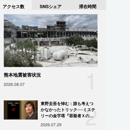
アクセス数
SNSシェア
滞在時間
1
熊本地震被害状況
2026.08.07
2
東野圭吾を悼む：誰も考えつ
かなかったトリック──ミステ
リーの金字塔『容疑者Ｘの献
身』の舞台裏
2026.07.29