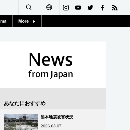
ema
More
English
Topics
简体字
Images
News
繁體字
People
Français
from Japan
東京
Español
お知らせ
العربية
あなたにおすすめ
Русский
熊本地震被害状況
2026.08.07