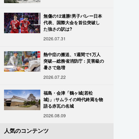
無傷の12連勝!男子バレー日本
代表、国際大会を首位突破し
た強さの訳は?
2026.07.31
熱中症の搬送、1週間で1万人
突破―総務省消防庁 : 災害級の
暑さで急増
2026.07.22
福島・会津「鶴ヶ城(若松
城)」:サムライの時代終焉を物
語る赤瓦の名城
2026.08.09
人気のコンテンツ