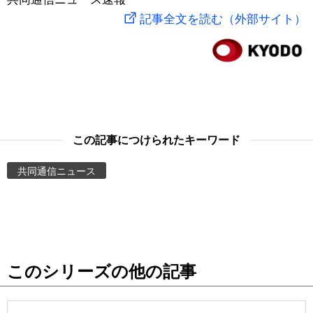
記事全文を読む（外部サイト）
スポーツ・東京2020
文化
動画/Live
科学・技術
Books
暮らし
Cinema
この記事につけられたキーワード
スポーツ・東京2020
Topics
共同通信ニュース
Images
People
東京
このシリーズの他の記事
お知らせ