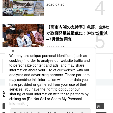
4
2026.07.26
【高市内閣の支持率】急落、全8社
5
が政権発足後最低に：3社は2桁減
─7月世論調査
2026.07.31
もっと見る
注目のキーワード
共同通信ニュース
気象・災害
気象庁
災害