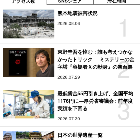
SNSシェア
滞在時間
アクセス数
1
熊本地震被害状況
2026.08.06
東野圭吾を悼む：誰も考えつかな
2
かったトリック──ミステリーの金
字塔『容疑者Ｘの献身』の舞台裏
2026.07.29
最低賃金55円引き上げ、全国平均
3
1176円に―厚労省審議会 : 前年度
実績を下回る
2026.07.30
日本の世界遺産一覧