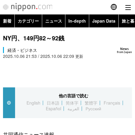
新着
カテゴリー
ニュース
In-depth
Japan Data
旅と暮
English
政治・外交
Topics
NY円、149円82～92銭
简体字
News
経済・ビジネス
経済・ビジネス
Images
繁體字
from Japan
2025.10.06 21:53 / 2025.10.06 22:09
更新
カテゴリー
国際・海外
People
Français
政治・外交
ニュース
社会
東京
Español
経済・ビジネス
トップ
In-depth
他の言語で読む
文化
お知らせ
العربية
English
日本語
简体字
繁體字
Français
Español
العربية
Русский
国際
アーカイブ
Japan Data
科学・技術
Русский
社会
旅と暮らし
暮らし
共同通信ニュース速報