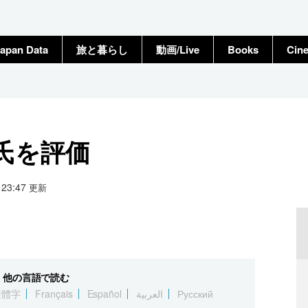
apan Data
旅と暮らし
動画/Live
Books
Cin
氏を評価
6 23:47
更新
他の言語で読む
繁體字
Français
Español
العربية
Русский