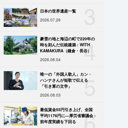
3
日本の世界遺産一覧
2026.07.26
4
豪雪の地と海辺の町で220年の
時を刻んだ伝統建築 : WITH
KAMAKURA（鎌倉・長谷）
2026.08.04
5
唯一の「外国人歌人」カン・
ハンナさんが短歌で伝える
「引き算の文学」
2026.08.03
6
最低賃金55円引き上げ、全国
平均1176円に―厚労省審議会 :
前年度実績を下回る