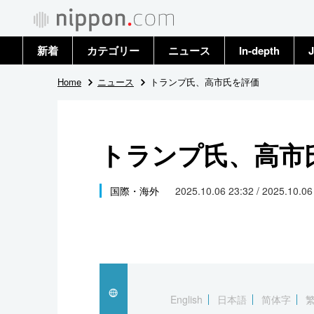
新着
カテゴリー
ニュース
In-depth
J
政治・外交
トップ
Home
ニュース
トランプ氏、高市氏を評価
経済・ビジネス
アーカイブ
トランプ氏、高市
国際
社会
国際・海外
2025.10.06 23:32 / 2025.10.0
文化
科学・技術
暮らし
English
日本語
简体字