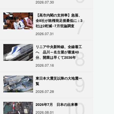
2026.07.30
7
【高市内閣の支持率】急落、
全8社が政権発足後最低に：3
社は2桁減─7月世論調査
2026.07.31
8
リニア中央新幹線、全線着工
へ 品川～名古屋が最速40
分、開業は早くて2036年
2026.07.16
9
東日本大震災以降の大地震一
覧
2026.07.28
10
2026年7月 日本の出来事
2026.08.01