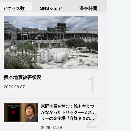
アクセス数
SNSシェア
滞在時間
1
熊本地震被害状況
2026.08.07
2
東野圭吾を悼む：誰も考えつ
かなかったトリック──ミステ
リーの金字塔『容疑者Ｘの献
身』の舞台裏
2026.07.29