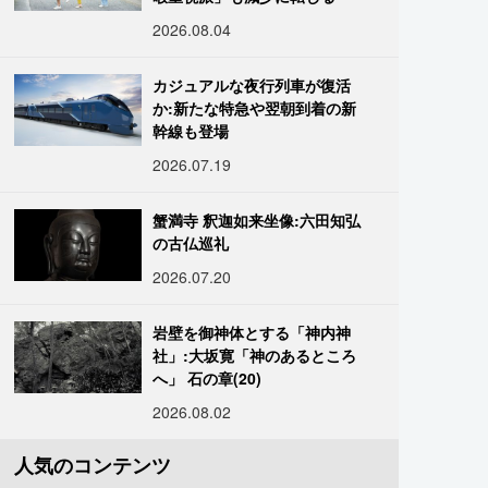
2026.08.04
カジュアルな夜行列車が復活
か:新たな特急や翌朝到着の新
幹線も登場
2026.07.19
蟹満寺 釈迦如来坐像:六田知弘
の古仏巡礼
2026.07.20
岩壁を御神体とする「神内神
社」:大坂寛「神のあるところ
へ」 石の章(20)
2026.08.02
人気のコンテンツ