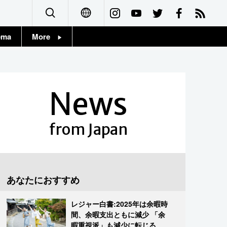
ema
More
English
Topics
简体字
Images
News
繁體字
People
Français
from Japan
東京
Español
お知らせ
العربية
あなたにおすすめ
Русский
レジャー白書:2025年は余暇時
間、余暇支出ともに減少 「余
暇重視派」も減少に転じる