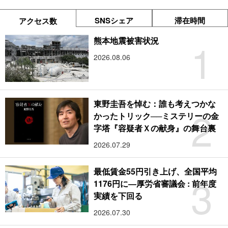
SNSシェア
滞在時間
アクセス数
1
熊本地震被害状況
2026.08.06
東野圭吾を悼む：誰も考えつかな
2
かったトリック──ミステリーの金
字塔『容疑者Ｘの献身』の舞台裏
2026.07.29
最低賃金55円引き上げ、全国平均
3
1176円に―厚労省審議会 : 前年度
実績を下回る
2026.07.30