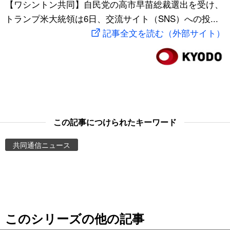
【ワシントン共同】自民党の高市早苗総裁選出を受け、
スポーツ・東京2020
文化
動画/Live
トランプ米大統領は6日、交流サイト（SNS）への投...
記事全文を読む（外部サイト）
科学・技術
Books
暮らし
Cinema
スポーツ・東京2020
Topics
この記事につけられたキーワード
Images
共同通信ニュース
People
東京
このシリーズの他の記事
お知らせ