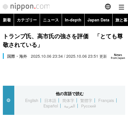
新着
カテゴリー
ニュース
In-depth
Japan Data
旅と暮
English
政治・外交
Topics
トランプ氏、高市氏の強さを評価 「とても尊
简体字
敬されている」
経済・ビジネス
Images
繁體字
カテゴリー
News
国際・海外
2025.10.06 23:34 / 2025.10.06 23:51
更新
from Japan
国際・海外
People
Français
政治・外交
ニュース
社会
東京
Español
経済・ビジネス
トップ
In-depth
文化
お知らせ
العربية
他の言語で読む
English
日本語
简体字
繁體字
Français
国際
アーカイブ
Japan Data
科学・技術
Español
العربية
Русский
Русский
社会
旅と暮らし
暮らし