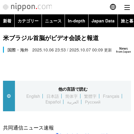
新着
カテゴリー
ニュース
In-depth
Japan Data
旅と暮
English
政治・外交
Topics
米ブラジル首脳がビデオ会談と報道
简体字
News
経済・ビジネス
国際・海外
2025.10.06 23:53 / 2025.10.07 00:09
Images
更新
繁體字
from Japan
カテゴリー
国際・海外
People
Français
政治・外交
ニュース
社会
東京
Español
他の言語で読む
経済・ビジネス
トップ
In-depth
文化
お知らせ
English
日本語
简体字
繁體字
Français
العربية
Español
العربية
Русский
国際
アーカイブ
Japan Data
科学・技術
Русский
社会
旅と暮らし
暮らし
共同通信ニュース速報