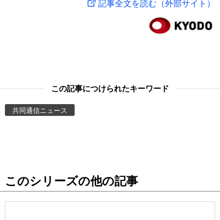
記事全文を読む（外部サイト）
スポーツ・東京2020
文化
動画/Live
科学・技術
Books
暮らし
Cinema
この記事につけられたキーワード
スポーツ・東京2020
Topics
共同通信ニュース
Images
People
このシリーズの他の記事
東京
お知らせ