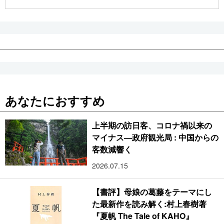
公式SNS
あなたにおすすめ
上半期の訪日客、コロナ禍以来の
マイナス―政府観光局 : 中国からの
客数減響く
2026.07.15
【書評】母娘の葛藤をテーマにし
た最新作を読み解く:村上春樹著
『夏帆 The Tale of KAHO』