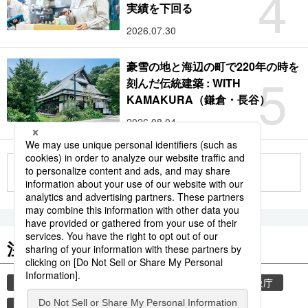
4
実績を下回る
2026.07.30
豪雪の地と海辺の町で220年の時を
5
刻んだ伝統建築 : WITH
KAMAKURA（鎌倉・長谷）
2026.08.04
もっと見る
注目のキーワード
共同通信ニュース
気象・災害
災害
気象庁
津波
地震
熊本
熊本地震
鉄道