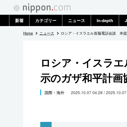
新着
カテゴリー
ニュース
In-depth
J
政治・外交
トップ
Home
ニュース
ロシア・イスラエル首脳電話会談 米提
経済・ビジネス
アーカイブ
ロシア・イスラエ
国際
示のガザ和平計画
社会
文化
国際・海外
2025.10.07 04:28 / 2025.10.0
科学・技術
暮らし