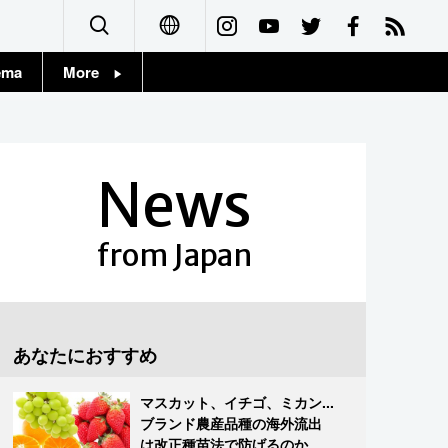
ema
More
English
Topics
简体字
Images
News
繁體字
People
Français
from Japan
東京
Español
お知らせ
العربية
あなたにおすすめ
Русский
マスカット、イチゴ、ミカン...
ブランド農産品種の海外流出
は改正種苗法で防げるのか