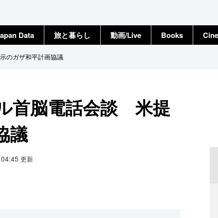
apan Data
旅と暮らし
動画/Live
Books
Cin
示のガザ和平計画協議
ル首脳電話会談 米提
協議
7 04:45
更新