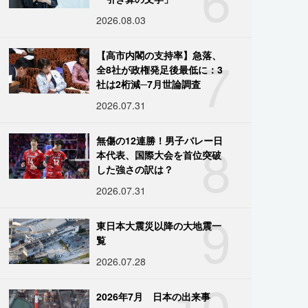
2026.08.03
7
【高市内閣の支持率】急落、
全8社が政権発足後最低に：3
社は2桁減─7月世論調査
2026.07.31
8
無傷の12連勝！男子バレー日
本代表、国際大会を首位突破
した強さの訳は？
2026.07.31
9
東日本大震災以降の大地震一
覧
2026.07.28
10
2026年7月 日本の出来事