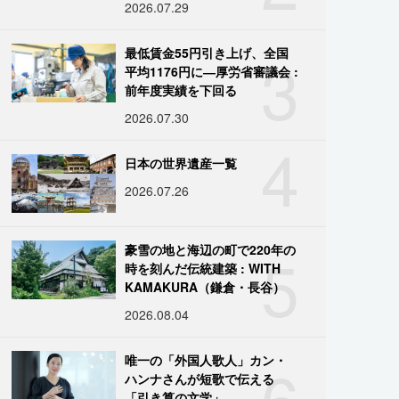
2026.07.29
3
最低賃金55円引き上げ、全国
平均1176円に―厚労省審議会 :
前年度実績を下回る
2026.07.30
4
日本の世界遺産一覧
2026.07.26
5
豪雪の地と海辺の町で220年の
時を刻んだ伝統建築 : WITH
KAMAKURA（鎌倉・長谷）
2026.08.04
6
唯一の「外国人歌人」カン・
ハンナさんが短歌で伝える
「引き算の文学」