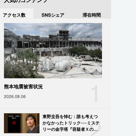
人気のコンテンツ
アクセス数
SNSシェア
滞在時間
1
熊本地震被害状況
2026.08.06
2
東野圭吾を悼む：誰も考えつ
かなかったトリック──ミステ
リーの金字塔『容疑者Ｘの献
身』の舞台裏