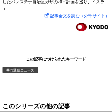
したパレスチナ自治区ガザの和平計画を巡り、イスラ
スポーツ・東京2020
文化
動画/Live
エ...
記事全文を読む（外部サイト）
科学・技術
Books
暮らし
Cinema
スポーツ・東京2020
Topics
この記事につけられたキーワード
Images
共同通信ニュース
People
東京
このシリーズの他の記事
お知らせ