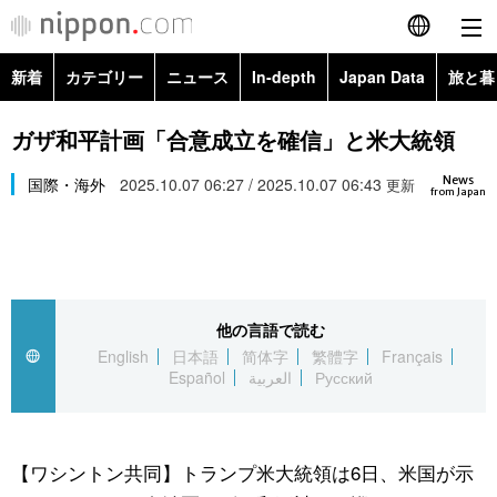
新着
カテゴリー
ニュース
In-depth
Japan Data
旅と暮
English
政治・外交
Topics
ガザ和平計画「合意成立を確信」と米大統領
简体字
News
経済・ビジネス
国際・海外
2025.10.07 06:27 / 2025.10.07 06:43
Images
更新
繁體字
from Japan
カテゴリー
国際・海外
People
Français
政治・外交
ニュース
社会
東京
Español
他の言語で読む
経済・ビジネス
トップ
In-depth
文化
お知らせ
English
日本語
简体字
繁體字
Français
العربية
Español
العربية
Русский
国際
アーカイブ
Japan Data
科学・技術
Русский
社会
旅と暮らし
暮らし
【ワシントン共同】トランプ米大統領は6日、米国が示