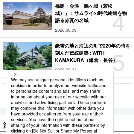
福島・会津「鶴ヶ城（若松
4
城）」：サムライの時代終焉を物
語る赤瓦の名城
2026.08.09
豪雪の地と海辺の町で220年の時を
5
刻んだ伝統建築 : WITH
KAMAKURA（鎌倉・長谷）
2026.08.04
もっと見る
注目のキーワード