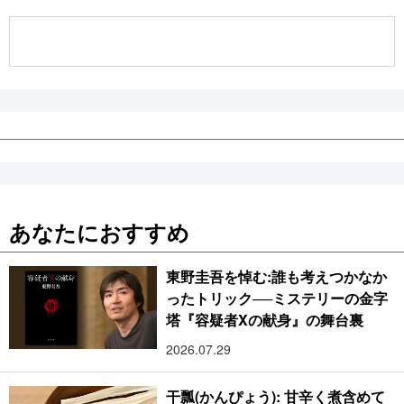
公式SNS
あなたにおすすめ
東野圭吾を悼む:誰も考えつかなか
ったトリック──ミステリーの金字
塔『容疑者Xの献身』の舞台裏
2026.07.29
干瓢(かんぴょう): 甘辛く煮含めて