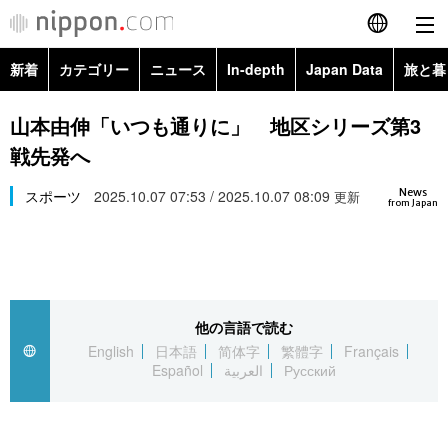
新着
カテゴリー
ニュース
In-depth
Japan Data
旅と暮
English
政治・外交
Topics
山本由伸「いつも通りに」 地区シリーズ第3
简体字
戦先発へ
経済・ビジネス
Images
繁體字
カテゴリー
News
スポーツ
2025.10.07 07:53 / 2025.10.07 08:09
更新
from Japan
国際・海外
People
Français
政治・外交
ニュース
社会
東京
Español
経済・ビジネス
トップ
In-depth
文化
お知らせ
العربية
他の言語で読む
English
日本語
简体字
繁體字
Français
国際
アーカイブ
Japan Data
科学・技術
Español
العربية
Русский
Русский
社会
旅と暮らし
暮らし