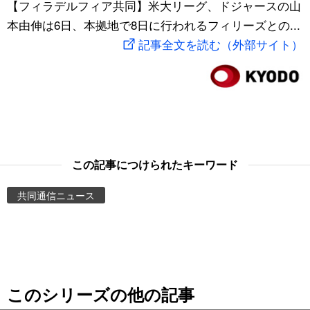
【フィラデルフィア共同】米大リーグ、ドジャースの山
スポーツ・東京2020
文化
動画/Live
本由伸は6日、本拠地で8日に行われるフィリーズとの...
記事全文を読む（外部サイト）
科学・技術
Books
暮らし
Cinema
スポーツ・東京2020
Topics
この記事につけられたキーワード
Images
共同通信ニュース
People
東京
このシリーズの他の記事
お知らせ