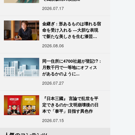
2026.07.17
金継ぎ : 形あるものは壊れる宿
命を受け入れる ―大胆な表現
で新たな美しさを生む漆芸修
復師・末崎広樹
2026.08.06
同一住所に4700社超が登記!? :
月数千円で一等地にオフィス
があるかのように...
2026.07.27
『日本三國』 言論で乱世を平
定できるのか:文明崩壊後の日
本で「泰平」目指す異色作
2026.07.15