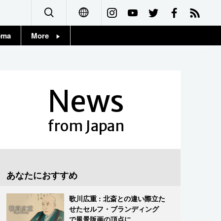
ema
More
English
Topics
简体字
Images
News
繁體字
People
Français
from Japan
東京
Español
お知らせ
العربية
あなたにおすすめ
Русский
歌川広重 : 北斎との違い際立た
せたセルフ・ブランディング
で風景版画の頂点に