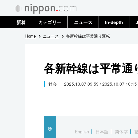
新着
カテゴリー
ニュース
In-depth
J
政治・外交
トップ
Home
ニュース
各新幹線は平常通り運転
経済・ビジネス
アーカイブ
各新幹線は平常通
国際
社会
社会
2025.10.07 09:59 / 2025.10.07 10:15
文化
科学・技術
暮らし
English
日本語
简体字