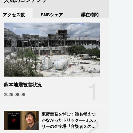
人気のコンテンツ
アクセス数
SNSシェア
滞在時間
1
熊本地震被害状況
2026.08.06
2
東野圭吾を悼む：誰も考えつ
かなかったトリック──ミステ
リーの金字塔『容疑者Ｘの献
身』の舞台裏