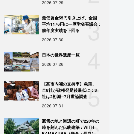
2026.07.29
3
最低賃金55円引き上げ、全国
平均1176円に―厚労省審議会 :
前年度実績を下回る
2026.07.30
4
日本の世界遺産一覧
2026.07.26
5
【高市内閣の支持率】急落、
全8社が政権発足後最低に：3
社は2桁減─7月世論調査
2026.07.31
6
豪雪の地と海辺の町で220年の
時を刻んだ伝統建築 : WITH
KAMAKURA（鎌倉・長谷）