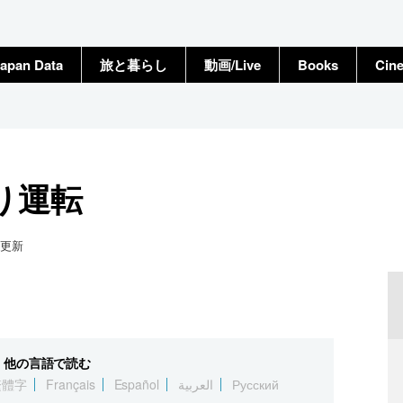
apan Data
旅と暮らし
動画/Live
Books
Cin
り運転
更新
他の言語で読む
繁體字
Français
Español
العربية
Русский