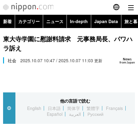
新着
カテゴリー
ニュース
In-depth
Japan Data
旅と暮
English
政治・外交
Topics
東大寺学園に慰謝料請求 元事務局長、パワハ
简体字
ラ訴え
経済・ビジネス
Images
繁體字
カテゴリー
News
社会
2025.10.07 10:47 / 2025.10.07 11:03
更新
from Japan
国際・海外
People
Français
政治・外交
ニュース
社会
東京
Español
経済・ビジネス
トップ
In-depth
文化
お知らせ
العربية
他の言語で読む
English
日本語
简体字
繁體字
Français
国際
アーカイブ
Japan Data
科学・技術
Español
العربية
Русский
Русский
社会
旅と暮らし
暮らし