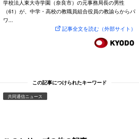
学校法人東大寺学園（奈良市）の元事務局長の男性
スポーツ・東京2020
文化
動画/Live
（61）が、中学・高校の教職員組合役員の教諭らからパ
ワ...
科学・技術
Books
記事全文を読む（外部サイト）
暮らし
Cinema
スポーツ・東京2020
Topics
Images
この記事につけられたキーワード
共同通信ニュース
People
東京
お知らせ