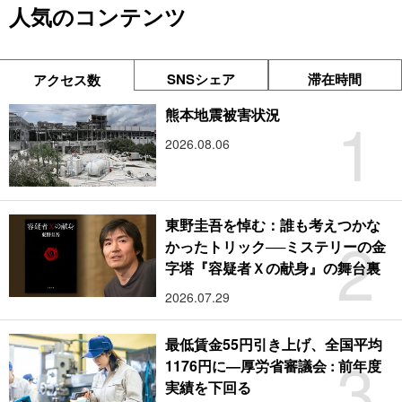
人気のコンテンツ
SNSシェア
滞在時間
アクセス数
1
熊本地震被害状況
2026.08.06
東野圭吾を悼む：誰も考えつかな
2
かったトリック──ミステリーの金
字塔『容疑者Ｘの献身』の舞台裏
2026.07.29
最低賃金55円引き上げ、全国平均
3
1176円に―厚労省審議会 : 前年度
実績を下回る