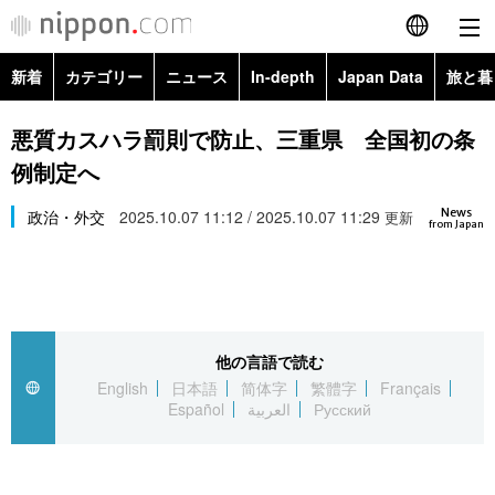
新着
カテゴリー
ニュース
In-depth
Japan Data
旅と暮
English
政治・外交
Topics
悪質カスハラ罰則で防止、三重県 全国初の条
简体字
例制定へ
経済・ビジネス
Images
繁體字
カテゴリー
News
政治・外交
2025.10.07 11:12 / 2025.10.07 11:29
更新
from Japan
国際・海外
People
Français
政治・外交
ニュース
社会
東京
Español
経済・ビジネス
トップ
In-depth
文化
お知らせ
العربية
他の言語で読む
English
日本語
简体字
繁體字
Français
国際
アーカイブ
Japan Data
科学・技術
Español
العربية
Русский
Русский
社会
旅と暮らし
暮らし