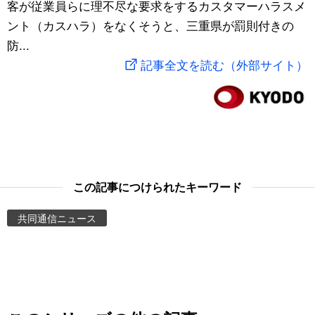
客が従業員らに理不尽な要求をするカスタマーハラスメ
スポーツ・東京2020
文化
動画/Live
ント（カスハラ）をなくそうと、三重県が罰則付きの
防...
科学・技術
Books
記事全文を読む（外部サイト）
暮らし
Cinema
スポーツ・東京2020
Topics
Images
この記事につけられたキーワード
共同通信ニュース
People
東京
お知らせ