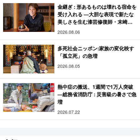
金継ぎ : 形あるものは壊れる宿命を
受け入れる ―大胆な表現で新たな
美しさを生む漆芸修復師・末崎広
樹
2026.08.06
多死社会ニッポン:家族の変化映す
「孤立死」の急増
2026.08.05
熱中症の搬送、1週間で1万人突破
―総務省消防庁 : 災害級の暑さで急
増
2026.07.22