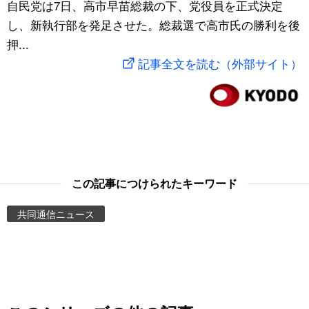
自民党は7日、高市早苗総裁の下、党役員を正式決定
スポーツ・東京2020
文化
動画/Live
し、新執行部を発足させた。総裁選で高市氏の勝利を後
押...
科学・技術
Books
記事全文を読む（外部サイト）
暮らし
Cinema
スポーツ・東京2020
Topics
Images
この記事につけられたキーワード
共同通信ニュース
People
東京
お知らせ