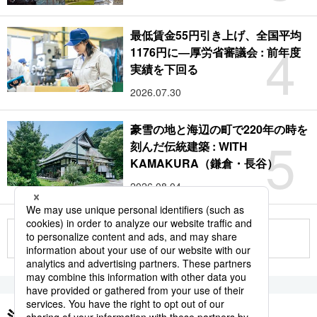
最低賃金55円引き上げ、全国平均
4
1176円に―厚労省審議会 : 前年度
実績を下回る
2026.07.30
豪雪の地と海辺の町で220年の時を
5
刻んだ伝統建築 : WITH
KAMAKURA（鎌倉・長谷）
2026.08.04
もっと見る
注目のキーワード