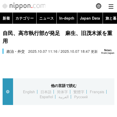
新着
カテゴリー
ニュース
In-depth
Japan Data
旅と暮
English
政治・外交
Topics
自民、高市執行部が発足 麻生、旧茂木派を重
简体字
用
経済・ビジネス
Images
繁體字
カテゴリー
News
政治・外交
2025.10.07 11:16 / 2025.10.07 18:47
更新
from Japan
国際・海外
People
Français
政治・外交
ニュース
社会
東京
Español
経済・ビジネス
トップ
In-depth
文化
お知らせ
العربية
他の言語で読む
English
日本語
简体字
繁體字
Français
国際
アーカイブ
Japan Data
科学・技術
Español
العربية
Русский
Русский
社会
旅と暮らし
暮らし