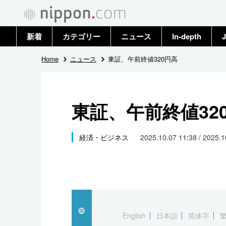
新着
カテゴリー
ニュース
In-depth
J
政治・外交
トップ
Home
ニュース
東証、午前終値320円高
経済・ビジネス
アーカイブ
東証、午前終値32
国際
社会
経済・ビジネス
2025.10.07 11:38 / 2025.
文化
科学・技術
暮らし
English
日本語
简体字