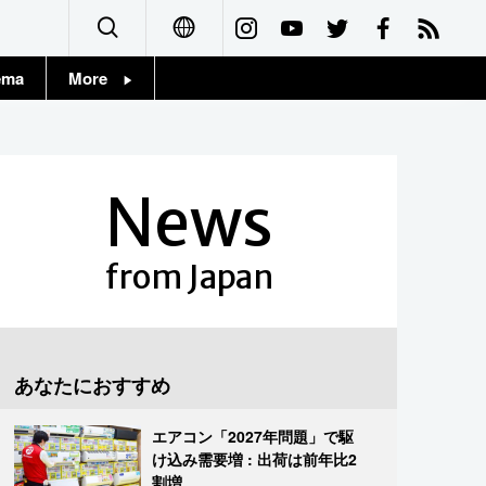
ema
More
English
Topics
简体字
Images
News
繁體字
People
Français
from Japan
東京
Español
お知らせ
العربية
あなたにおすすめ
Русский
エアコン「2027年問題」で駆
け込み需要増 : 出荷は前年比2
割増