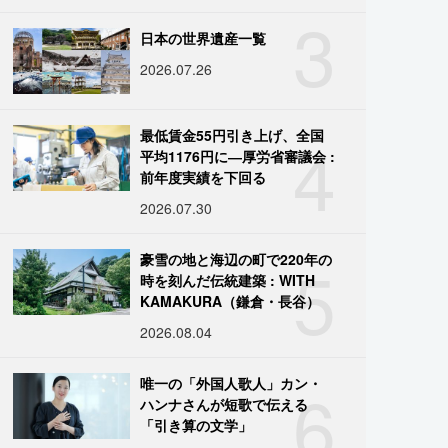
3
日本の世界遺産一覧
2026.07.26
4
最低賃金55円引き上げ、全国
平均1176円に―厚労省審議会 :
前年度実績を下回る
2026.07.30
5
豪雪の地と海辺の町で220年の
時を刻んだ伝統建築 : WITH
KAMAKURA（鎌倉・長谷）
2026.08.04
6
唯一の「外国人歌人」カン・
ハンナさんが短歌で伝える
「引き算の文学」