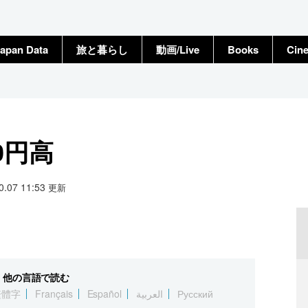
apan Data
旅と暮らし
動画/Live
Books
Cin
0円高
10.07 11:53
更新
他の言語で読む
繁體字
Français
Español
العربية
Русский