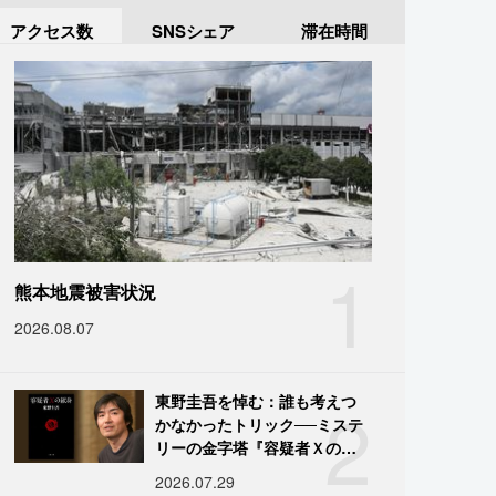
アクセス数
SNSシェア
滞在時間
1
熊本地震被害状況
2026.08.07
2
東野圭吾を悼む：誰も考えつ
かなかったトリック──ミステ
リーの金字塔『容疑者Ｘの献
身』の舞台裏
2026.07.29