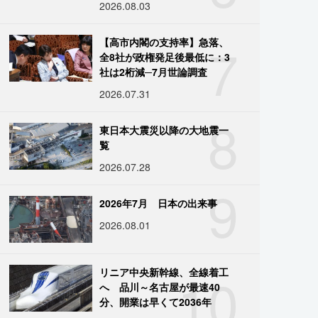
2026.08.03
7
【高市内閣の支持率】急落、
全8社が政権発足後最低に：3
社は2桁減─7月世論調査
2026.07.31
8
東日本大震災以降の大地震一
覧
2026.07.28
9
2026年7月 日本の出来事
2026.08.01
10
リニア中央新幹線、全線着工
へ 品川～名古屋が最速40
分、開業は早くて2036年