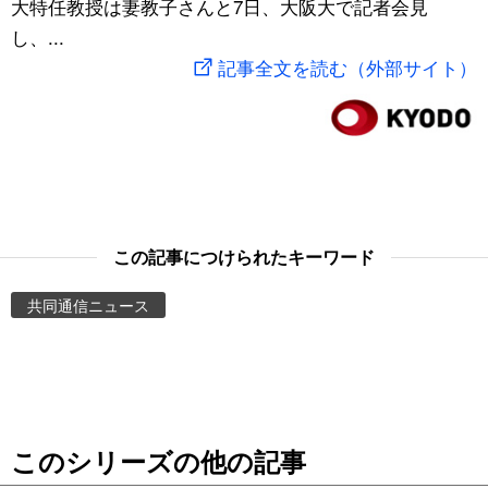
大特任教授は妻教子さんと7日、大阪大で記者会見
スポーツ・東京2020
文化
動画/Live
し、...
記事全文を読む（外部サイト）
科学・技術
Books
暮らし
Cinema
スポーツ・東京2020
Topics
この記事につけられたキーワード
Images
共同通信ニュース
People
東京
このシリーズの他の記事
お知らせ