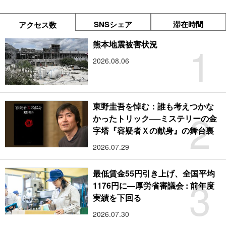
SNSシェア
滞在時間
アクセス数
1
熊本地震被害状況
2026.08.06
東野圭吾を悼む：誰も考えつかな
2
かったトリック──ミステリーの金
字塔『容疑者Ｘの献身』の舞台裏
2026.07.29
最低賃金55円引き上げ、全国平均
3
1176円に―厚労省審議会 : 前年度
実績を下回る
2026.07.30