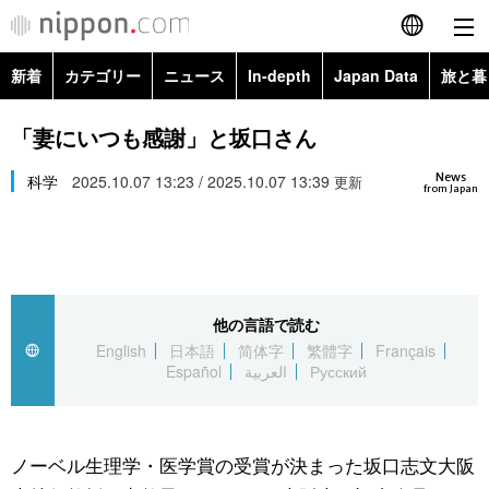
新着
カテゴリー
ニュース
In-depth
Japan Data
旅と暮
English
政治・外交
Topics
「妻にいつも感謝」と坂口さん
简体字
News
経済・ビジネス
科学
2025.10.07 13:23 / 2025.10.07 13:39
Images
更新
繁體字
from Japan
カテゴリー
国際・海外
People
Français
政治・外交
ニュース
社会
東京
Español
他の言語で読む
経済・ビジネス
トップ
In-depth
文化
お知らせ
English
日本語
简体字
繁體字
Français
العربية
Español
العربية
Русский
国際
アーカイブ
Japan Data
科学・技術
Русский
社会
旅と暮らし
暮らし
ノーベル生理学・医学賞の受賞が決まった坂口志文大阪