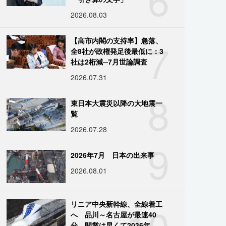
2026.08.03
7
【高市内閣の支持率】急落、
全8社が政権発足後最低に：3
社は2桁減─7月世論調査
2026.07.31
8
東日本大震災以降の大地震一
覧
2026.07.28
9
2026年7月 日本の出来事
2026.08.01
10
リニア中央新幹線、全線着工
へ 品川～名古屋が最速40
分、開業は早くて2036年