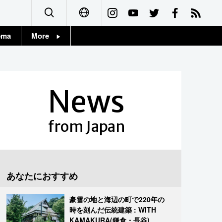
ema
More
English
Topics
简体字
Images
News
繁體字
People
Français
from Japan
東京
Español
お知らせ
العربية
あなたにおすすめ
Русский
豪雪の地と海辺の町で220年の
時を刻んだ伝統建築 : WITH
KAMAKURA(鎌倉・長谷)