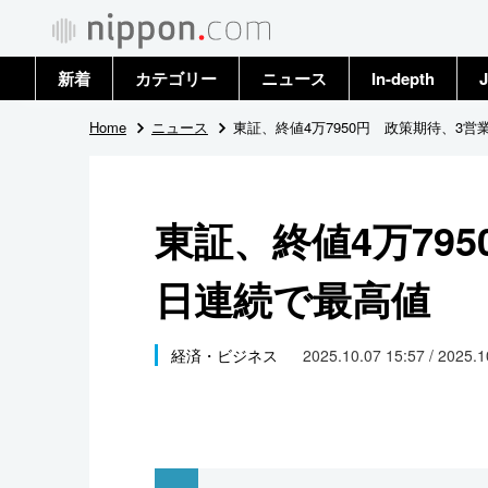
新着
カテゴリー
ニュース
In-depth
J
政治・外交
トップ
Home
ニュース
東証、終値4万7950円 政策期待、3
経済・ビジネス
アーカイブ
東証、終値4万79
国際
日連続で最高値
社会
文化
経済・ビジネス
2025.10.07 15:57 / 2025.
科学・技術
暮らし