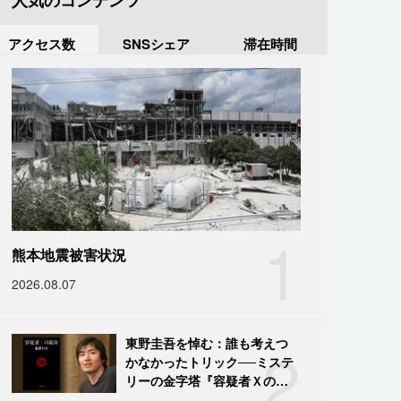
人気のコンテンツ
アクセス数
SNSシェア
滞在時間
1
熊本地震被害状況
2026.08.07
2
東野圭吾を悼む：誰も考えつ
かなかったトリック──ミステ
リーの金字塔『容疑者Ｘの献
身』の舞台裏