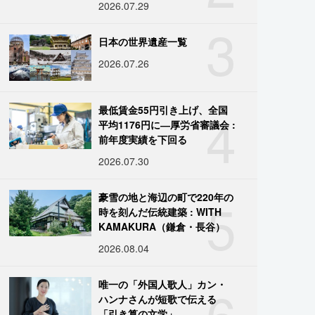
2026.07.29
3
日本の世界遺産一覧
2026.07.26
4
最低賃金55円引き上げ、全国
平均1176円に―厚労省審議会 :
前年度実績を下回る
2026.07.30
5
豪雪の地と海辺の町で220年の
時を刻んだ伝統建築 : WITH
KAMAKURA（鎌倉・長谷）
2026.08.04
6
唯一の「外国人歌人」カン・
ハンナさんが短歌で伝える
「引き算の文学」