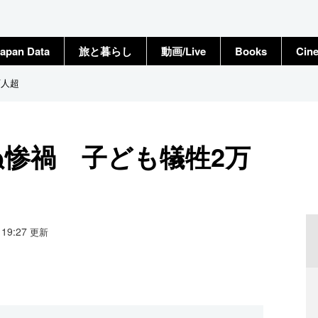
apan Data
旅と暮らし
動画/Live
Books
Cin
万人超
ぬ惨禍 子ども犠牲2万
7 19:27
更新