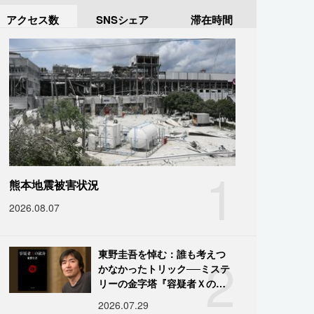
アクセス数
SNSシェア
滞在時間
1
熊本地震被害状況
2026.08.07
2
東野圭吾を悼む：誰も考えつ
かなかったトリック──ミステ
リーの金字塔『容疑者Ｘの献
身』の舞台裏
2026.07.29