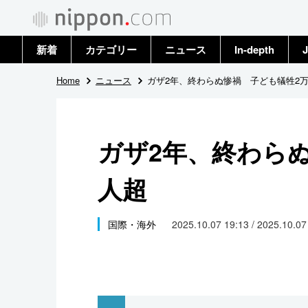
新着
カテゴリー
ニュース
In-depth
J
政治・外交
トップ
Home
ニュース
ガザ2年、終わらぬ惨禍 子ども犠牲2
経済・ビジネス
アーカイブ
ガザ2年、終わら
国際
人超
社会
文化
国際・海外
2025.10.07 19:13 / 2025.10.0
科学・技術
暮らし