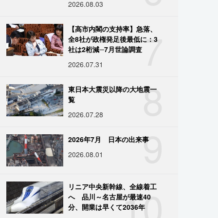
2026.08.03
7
【高市内閣の支持率】急落、
全8社が政権発足後最低に：3
社は2桁減─7月世論調査
2026.07.31
8
東日本大震災以降の大地震一
覧
2026.07.28
9
2026年7月 日本の出来事
2026.08.01
10
リニア中央新幹線、全線着工
へ 品川～名古屋が最速40
分、開業は早くて2036年