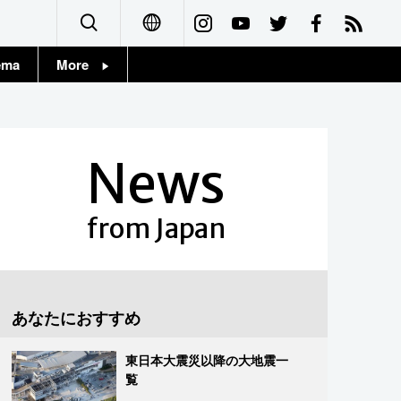
ema
More
English
Topics
简体字
Images
News
繁體字
People
Français
from Japan
東京
Español
お知らせ
العربية
あなたにおすすめ
Русский
東日本大震災以降の大地震一
覧