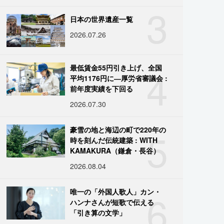
3
日本の世界遺産一覧
2026.07.26
4
最低賃金55円引き上げ、全国
平均1176円に―厚労省審議会 :
前年度実績を下回る
2026.07.30
5
豪雪の地と海辺の町で220年の
時を刻んだ伝統建築 : WITH
KAMAKURA（鎌倉・長谷）
2026.08.04
6
唯一の「外国人歌人」カン・
ハンナさんが短歌で伝える
「引き算の文学」