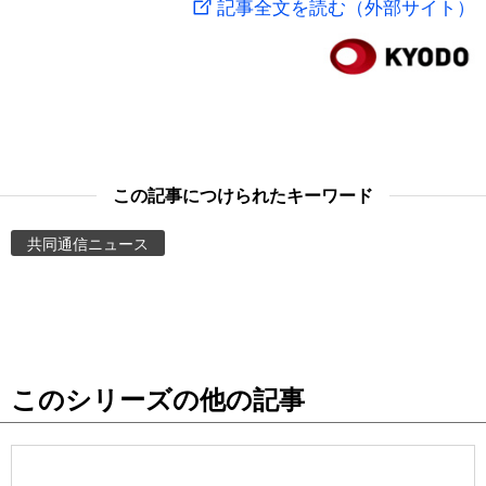
記事全文を読む（外部サイト）
スポーツ・東京2020
文化
動画/Live
科学・技術
Books
暮らし
Cinema
この記事につけられたキーワード
スポーツ・東京2020
Topics
共同通信ニュース
Images
People
このシリーズの他の記事
東京
お知らせ