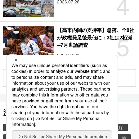
4
2026.07.26
【高市内閣の支持率】急落、全8社
5
が政権発足後最低に：3社は2桁減
─7月世論調査
2026.07.31
もっと見る
注目のキーワード
共同通信ニュース
気象・災害
災害
気象庁
地震
津波
熊本
熊本地震
観光
旅