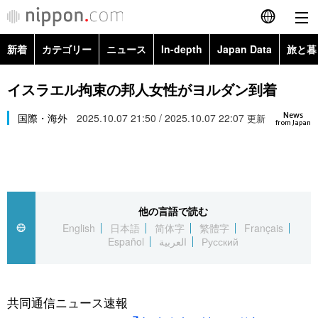
新着
カテゴリー
ニュース
In-depth
Japan Data
旅と暮
English
政治・外交
Topics
イスラエル拘束の邦人女性がヨルダン到着
简体字
News
経済・ビジネス
国際・海外
2025.10.07 21:50 / 2025.10.07 22:07
Images
更新
繁體字
from Japan
カテゴリー
国際・海外
People
Français
政治・外交
ニュース
社会
東京
Español
他の言語で読む
経済・ビジネス
トップ
In-depth
文化
お知らせ
English
日本語
简体字
繁體字
Français
العربية
Español
العربية
Русский
国際
アーカイブ
Japan Data
科学・技術
Русский
社会
旅と暮らし
暮らし
共同通信ニュース速報