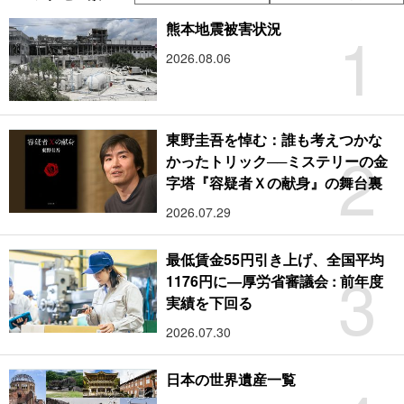
1
熊本地震被害状況
2026.08.06
東野圭吾を悼む：誰も考えつかな
2
かったトリック──ミステリーの金
字塔『容疑者Ｘの献身』の舞台裏
2026.07.29
最低賃金55円引き上げ、全国平均
3
1176円に―厚労省審議会 : 前年度
実績を下回る
2026.07.30
日本の世界遺産一覧