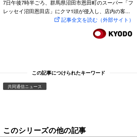
7日午後7時半ごろ、群馬県沼田市恩田町のスーパー「フ
スポーツ・東京2020
文化
動画/Live
レッセイ沼田恩田店」にクマ1頭が侵入し、店内の客...
記事全文を読む（外部サイト）
科学・技術
Books
暮らし
Cinema
スポーツ・東京2020
Topics
この記事につけられたキーワード
Images
共同通信ニュース
People
東京
このシリーズの他の記事
お知らせ