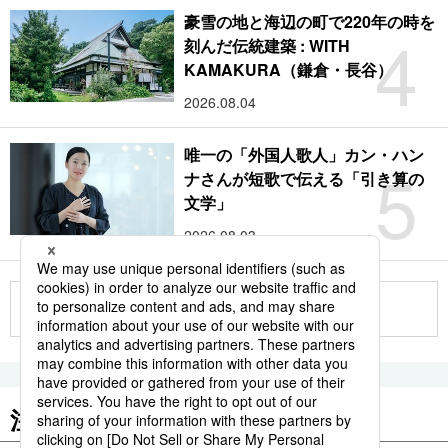
豪雪の地と海辺の町で220年の時を
4
刻んだ伝統建築 : WITH
KAMAKURA（鎌倉・長谷）
2026.08.04
唯一の「外国人歌人」カン・ハン
5
ナさんが短歌で伝える「引き算の
文学」
2026.08.03
もっと見る
注目のキーワード