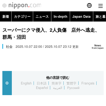
新着
カテゴリー
ニュース
In-depth
Japan Data
旅と暮
English
政治・外交
Topics
スーパーにクマ侵入、2人負傷 店外へ逃走、
简体字
群馬・沼田
経済・ビジネス
Images
繁體字
カテゴリー
News
社会
2025.10.07 22:00 / 2025.10.07 23:12
更新
from Japan
国際・海外
People
Français
政治・外交
ニュース
社会
東京
Español
経済・ビジネス
トップ
In-depth
文化
お知らせ
العربية
他の言語で読む
English
日本語
简体字
繁體字
Français
国際
アーカイブ
Japan Data
科学・技術
Español
العربية
Русский
Русский
社会
旅と暮らし
暮らし