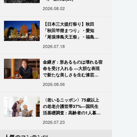
2026.08.02
【日本三大提灯祭り】秋田
「秋田竿燈まつり」・愛知
「尾張津島天王祭」・福島
「二本松の提灯祭り」:おびた
2026.07.18
だしい灯火が夜空を照らす光
の祭典
金継ぎ : 形あるものは壊れる宿
命を受け入れる ―大胆な表現
で新たな美しさを生む漆芸修
復師・末崎広樹
2026.08.06
〈老いるニッポン〉75歳以上
の老老介護世帯37%―国民生
活基礎調査 : 高齢者の1人暮ら
し933万人超
2026.07.23