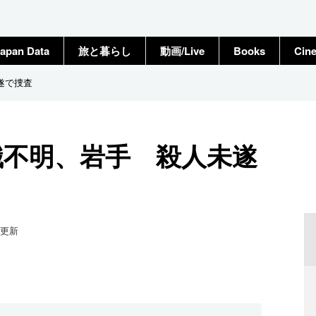
apan Data
旅と暮らし
動画/Live
Books
Cin
遂で捜査
識不明、岩手 殺人未遂
更新