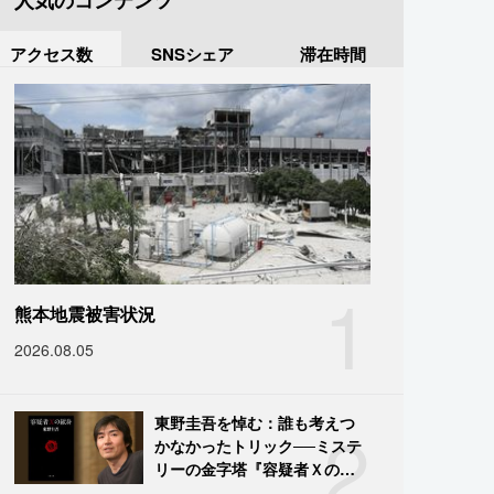
人気のコンテンツ
アクセス数
SNSシェア
滞在時間
1
熊本地震被害状況
2026.08.05
2
東野圭吾を悼む：誰も考えつ
かなかったトリック──ミステ
リーの金字塔『容疑者Ｘの献
身』の舞台裏