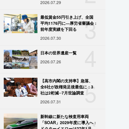
2026.07.29
3
最低賃金55円引き上げ、全国
平均1176円に―厚労省審議会 :
前年度実績を下回る
2026.07.30
4
日本の世界遺産一覧
2026.07.26
5
【高市内閣の支持率】急落、
全8社が政権発足後最低に：3
社は2桁減─7月世論調査
2026.07.31
6
新幹線に新たな検査用車両
「SOAR」2029年度に導入へ :
ドクターイエローは27年1月に