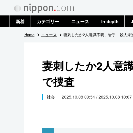
新着
カテゴリー
ニュース
In-depth
J
政治・外交
トップ
Home
ニュース
妻刺したか2人意識不明、岩手 殺人未
経済・ビジネス
アーカイブ
妻刺したか2人意
国際
で捜査
社会
文化
社会
2025.10.08 09:54 / 2025.10.08 10:07
科学・技術
暮らし