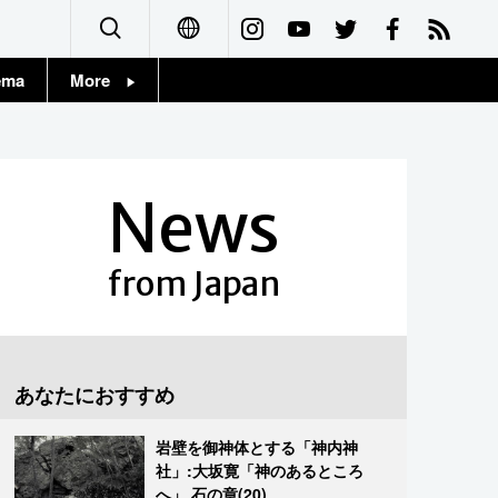
ema
More
English
Topics
简体字
Images
News
繁體字
People
Français
from Japan
東京
Español
お知らせ
العربية
あなたにおすすめ
Русский
岩壁を御神体とする「神内神
社」:大坂寛「神のあるところ
へ」 石の章(20)