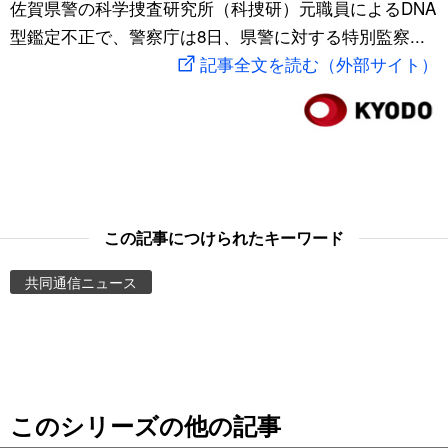
佐賀県警の科学捜査研究所（科捜研）元職員によるDNA
スポーツ・東京2020
文化
動画/Live
型鑑定不正で、警察庁は8日、県警に対する特別監察...
記事全文を読む（外部サイト）
科学・技術
Books
暮らし
Cinema
スポーツ・東京2020
Topics
この記事につけられたキーワード
Images
共同通信ニュース
People
東京
このシリーズの他の記事
お知らせ