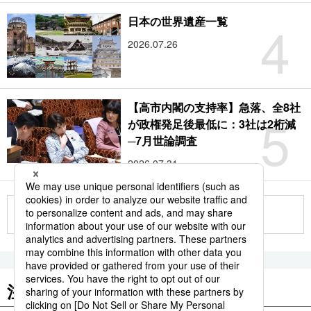
4
日本の世界遺産一覧
2026.07.26
【高市内閣の支持率】急落、全8社
5
が政権発足後最低に：3社は2桁減
─7月世論調査
2026.07.31
もっと見る
注目のキーワード