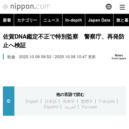
新着
カテゴリー
ニュース
In-depth
Japan Data
旅と暮
English
政治・外交
Topics
佐賀DNA鑑定不正で特別監察 警察庁、再発防
简体字
止へ検証
経済・ビジネス
Images
繁體字
カテゴリー
News
社会
2025.10.08 09:52 / 2025.10.08 10:47
更新
from Japan
国際・海外
People
Français
政治・外交
ニュース
社会
東京
Español
経済・ビジネス
トップ
In-depth
文化
お知らせ
العربية
他の言語で読む
English
日本語
简体字
繁體字
Français
国際
アーカイブ
Japan Data
科学・技術
Español
العربية
Русский
Русский
社会
旅と暮らし
暮らし