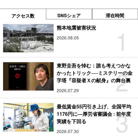
SNSシェア
滞在時間
アクセス数
1
熊本地震被害状況
2026.08.05
東野圭吾を悼む：誰も考えつかな
2
かったトリック──ミステリーの金
字塔『容疑者Ｘの献身』の舞台裏
2026.07.29
最低賃金55円引き上げ、全国平均
3
1176円に―厚労省審議会 : 前年度
実績を下回る
2026.07.30