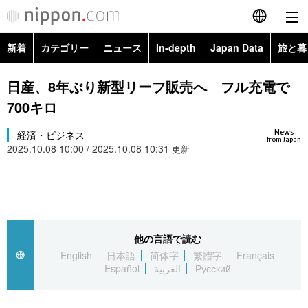
新着
カテゴリー
ニュース
In-depth
Japan Data
旅と暮
English
政治・外交
Topics
日産、8年ぶり新型リーフ販売へ フル充電で
简体字
700キロ
経済・ビジネス
Images
繁體字
カテゴリー
News
経済・ビジネス
from Japan
2025.10.08 10:00 / 2025.10.08 10:31
国際・海外
更新
People
Français
政治・外交
ニュース
社会
東京
Español
経済・ビジネス
トップ
In-depth
文化
お知らせ
العربية
他の言語で読む
国際
アーカイブ
Japan Data
科学・技術
English
日本語
简体字
繁體字
Français
Русский
Español
العربية
Русский
社会
旅と暮らし
暮らし