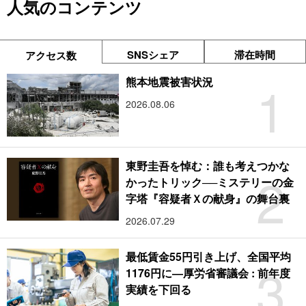
人気のコンテンツ
SNSシェア
滞在時間
アクセス数
1
熊本地震被害状況
2026.08.06
東野圭吾を悼む：誰も考えつかな
2
かったトリック──ミステリーの金
字塔『容疑者Ｘの献身』の舞台裏
2026.07.29
最低賃金55円引き上げ、全国平均
3
1176円に―厚労省審議会 : 前年度
実績を下回る