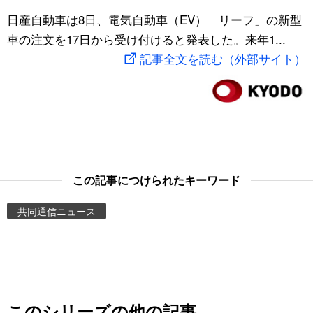
スポーツ・東京2020
日産自動車は8日、電気自動車（EV）「リーフ」の新型
文化
動画/Live
車の注文を17日から受け付けると発表した。来年1...
記事全文を読む（外部サイト）
科学・技術
Books
暮らし
Cinema
スポーツ・東京2020
Topics
Images
この記事につけられたキーワード
共同通信ニュース
People
東京
お知らせ
このシリーズの他の記事