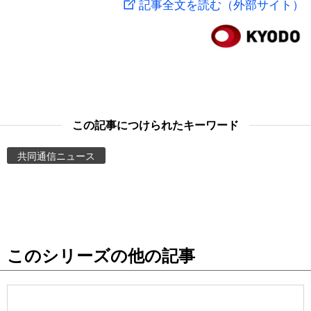
記事全文を読む（外部サイト）
スポーツ・東京2020
文化
動画/Live
科学・技術
Books
暮らし
Cinema
この記事につけられたキーワード
スポーツ・東京2020
Topics
共同通信ニュース
Images
People
このシリーズの他の記事
東京
お知らせ