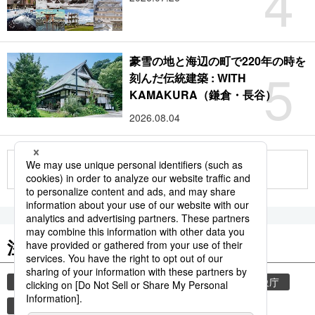
4
豪雪の地と海辺の町で220年の時を
5
刻んだ伝統建築 : WITH
KAMAKURA（鎌倉・長谷）
2026.08.04
もっと見る
注目のキーワード
共同通信ニュース
和食
気象・災害
気象庁
津波
災害
地震
熊本
熊本地震