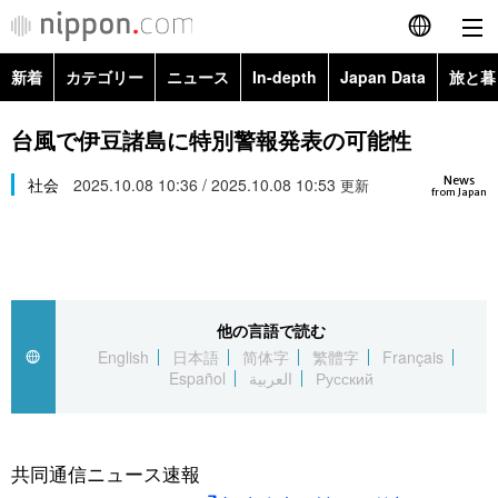
新着
カテゴリー
ニュース
In-depth
Japan Data
旅と暮
English
政治・外交
Topics
台風で伊豆諸島に特別警報発表の可能性
简体字
News
経済・ビジネス
社会
2025.10.08 10:36 / 2025.10.08 10:53
Images
更新
繁體字
from Japan
カテゴリー
国際・海外
People
Français
政治・外交
ニュース
社会
東京
Español
他の言語で読む
経済・ビジネス
トップ
In-depth
文化
お知らせ
English
日本語
简体字
繁體字
Français
العربية
Español
العربية
Русский
国際
アーカイブ
Japan Data
科学・技術
Русский
社会
旅と暮らし
暮らし
共同通信ニュース速報