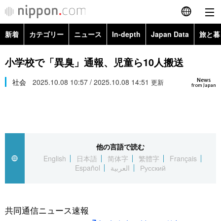
新着
カテゴリー
ニュース
In-depth
Japan Data
旅と暮
English
政治・外交
Topics
小学校で「異臭」通報、児童ら10人搬送
简体字
News
経済・ビジネス
社会
2025.10.08 10:57 / 2025.10.08 14:51
Images
更新
繁體字
from Japan
カテゴリー
国際・海外
People
Français
政治・外交
ニュース
社会
東京
Español
他の言語で読む
経済・ビジネス
トップ
In-depth
文化
お知らせ
English
日本語
简体字
繁體字
Français
العربية
Español
العربية
Русский
国際
アーカイブ
Japan Data
科学・技術
Русский
社会
旅と暮らし
暮らし
共同通信ニュース速報