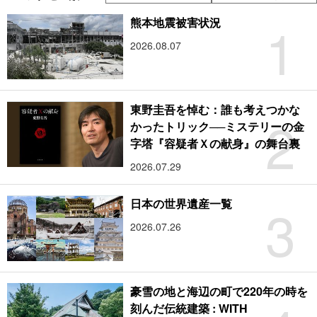
1
熊本地震被害状況
2026.08.07
東野圭吾を悼む：誰も考えつかな
2
かったトリック──ミステリーの金
字塔『容疑者Ｘの献身』の舞台裏
2026.07.29
3
日本の世界遺産一覧
2026.07.26
豪雪の地と海辺の町で220年の時を
刻んだ伝統建築 : WITH