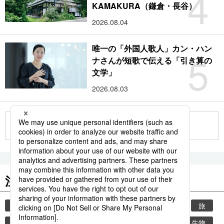
4
KAMAKURA（鎌倉・長谷）
2026.08.04
唯一の「外国人歌人」カン・ハン
5
ナさんが短歌で伝える「引き算の
文学」
2026.08.03
もっと見る
注目のキーワード
共同通信ニュース
時事通信ニュース
観光
旅
気象・災害
世界遺産
災害
環境・自然・生物