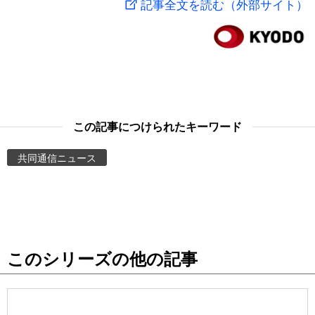
記事全文を読む（外部サイト）
スポーツ・東京2020
文化
動画/Live
科学・技術
Books
暮らし
Cinema
この記事につけられたキーワード
スポーツ・東京2020
Topics
共同通信ニュース
Images
People
このシリーズの他の記事
東京
お知らせ