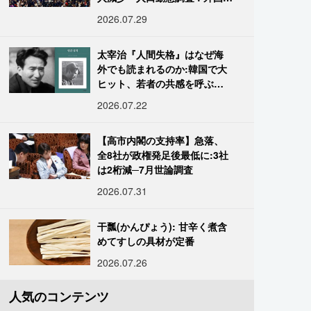
は400万人突破
2026.07.29
太宰治『人間失格』はなぜ海
外でも読まれるのか:韓国で大
ヒット、若者の共感を呼ぶ
「道化」の心理
2026.07.22
【高市内閣の支持率】急落、
全8社が政権発足後最低に:3社
は2桁減─7月世論調査
2026.07.31
干瓢(かんぴょう): 甘辛く煮含
めてすしの具材が定番
2026.07.26
人気のコンテンツ