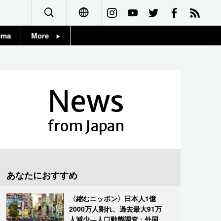
ema
More
English
Topics
简体字
Images
News
繁體字
People
Français
from Japan
東京
Español
お知らせ
العربية
あなたにおすすめ
Русский
〈縮むニッポン〉日本人1億
2000万人割れ、過去最大91万
人減少―人口動態調査 : 外国人