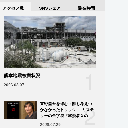
アクセス数
SNSシェア
滞在時間
1
熊本地震被害状況
2026.08.07
2
東野圭吾を悼む：誰も考えつ
かなかったトリック──ミステ
リーの金字塔『容疑者Ｘの献
身』の舞台裏
2026.07.29