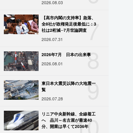
2026.08.03
7
【高市内閣の支持率】急落、
全8社が政権発足後最低に：3
社は2桁減─7月世論調査
2026.07.31
8
2026年7月 日本の出来事
2026.08.01
9
東日本大震災以降の大地震一
覧
2026.07.28
10
リニア中央新幹線、全線着工
へ 品川～名古屋が最速40
分、開業は早くて2036年