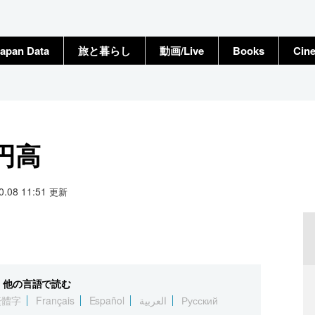
apan Data
旅と暮らし
動画/Live
Books
Cin
円高
10.08 11:51
更新
他の言語で読む
繁體字
Français
Español
العربية
Русский