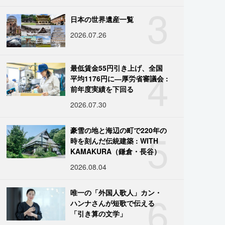
3
日本の世界遺産一覧
2026.07.26
4
最低賃金55円引き上げ、全国
平均1176円に―厚労省審議会 :
前年度実績を下回る
2026.07.30
5
豪雪の地と海辺の町で220年の
時を刻んだ伝統建築 : WITH
KAMAKURA（鎌倉・長谷）
2026.08.04
6
唯一の「外国人歌人」カン・
ハンナさんが短歌で伝える
「引き算の文学」