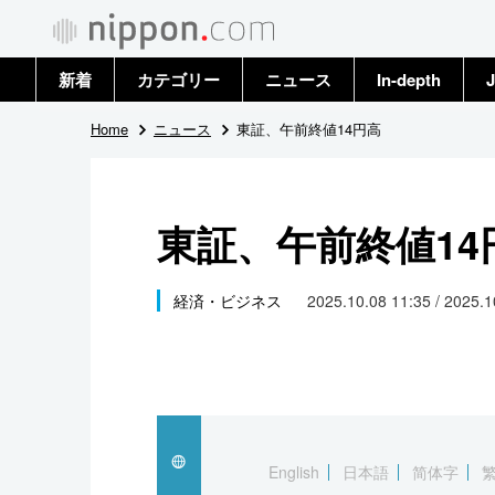
新着
カテゴリー
ニュース
In-depth
J
政治・外交
トップ
Home
ニュース
東証、午前終値14円高
経済・ビジネス
アーカイブ
東証、午前終値14
国際
社会
経済・ビジネス
2025.10.08 11:35 / 2025.
文化
科学・技術
暮らし
English
日本語
简体字