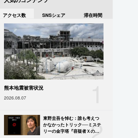
人気のコンテンツ
アクセス数
SNSシェア
滞在時間
1
熊本地震被害状況
2026.08.07
2
東野圭吾を悼む：誰も考えつ
かなかったトリック──ミステ
リーの金字塔『容疑者Ｘの献
身』の舞台裏