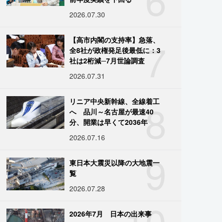
2026.07.30
7
【高市内閣の支持率】急落、
全8社が政権発足後最低に：3
社は2桁減─7月世論調査
2026.07.31
8
リニア中央新幹線、全線着工
へ 品川～名古屋が最速40
分、開業は早くて2036年
2026.07.16
9
東日本大震災以降の大地震一
覧
2026.07.28
10
2026年7月 日本の出来事