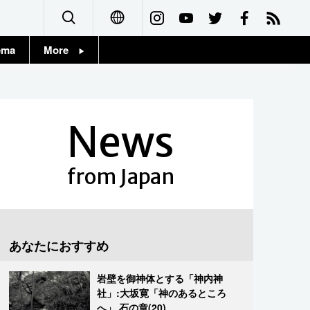
ema
More
English
Topics
简体字
Images
News
繁體字
People
Français
from Japan
東京
Español
お知らせ
العربية
あなたにおすすめ
Русский
岩壁を御神体とする「神内神
社」:大坂寛「神のあるところ
へ」 石の章(20)