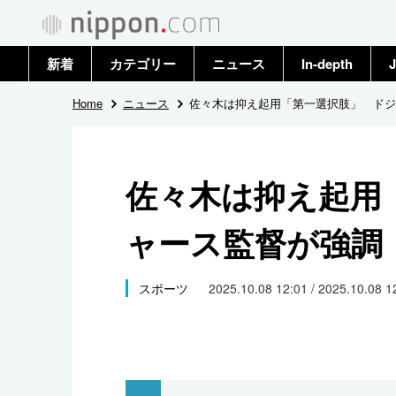
新着
カテゴリー
ニュース
In-depth
J
政治・外交
トップ
Home
ニュース
佐々木は抑え起用「第一選択肢」 ドジ
経済・ビジネス
アーカイブ
佐々木は抑え起用
国際
ャース監督が強調
社会
文化
スポーツ
2025.10.08 12:01 / 2025.10.08 
科学・技術
暮らし