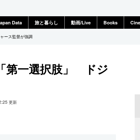
apan Data
旅と暮らし
動画/Live
Books
Cin
ャース監督が強調
「第一選択肢」 ドジ
12:25
更新