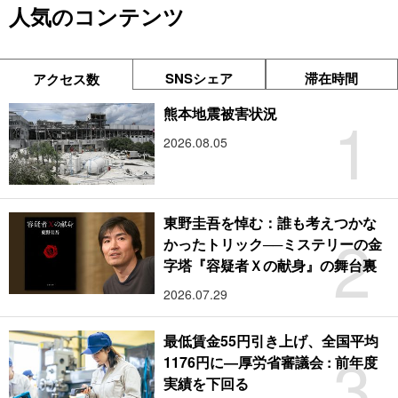
人気のコンテンツ
SNSシェア
滞在時間
アクセス数
1
熊本地震被害状況
2026.08.05
東野圭吾を悼む：誰も考えつかな
2
かったトリック──ミステリーの金
字塔『容疑者Ｘの献身』の舞台裏
2026.07.29
最低賃金55円引き上げ、全国平均
3
1176円に―厚労省審議会 : 前年度
実績を下回る