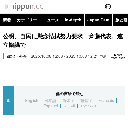
新着
カテゴリー
ニュース
In-depth
Japan Data
旅と暮
English
政治・外交
Topics
公明、自民に懸念払拭努力要求 斉藤代表、連
简体字
立協議で
経済・ビジネス
Images
繁體字
カテゴリー
News
政治・外交
2025.10.08 12:06 / 2025.10.08 12:21
更新
from Japan
国際・海外
People
Français
政治・外交
ニュース
社会
東京
Español
経済・ビジネス
トップ
In-depth
文化
お知らせ
العربية
他の言語で読む
English
日本語
简体字
繁體字
Français
国際
アーカイブ
Japan Data
科学・技術
Español
العربية
Русский
Русский
社会
旅と暮らし
暮らし