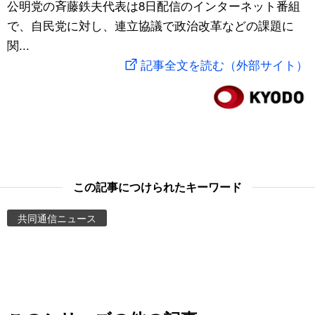
公明党の斉藤鉄夫代表は8日配信のインターネット番組
スポーツ・東京2020
文化
動画/Live
で、自民党に対し、連立協議で政治改革などの課題に
関...
科学・技術
Books
記事全文を読む（外部サイト）
暮らし
Cinema
スポーツ・東京2020
Topics
Images
この記事につけられたキーワード
共同通信ニュース
People
東京
お知らせ