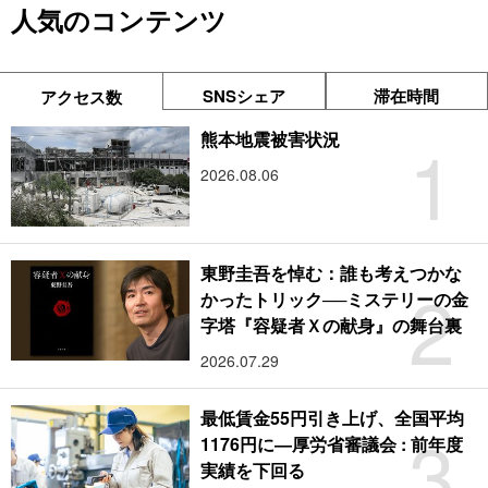
人気のコンテンツ
SNSシェア
滞在時間
アクセス数
1
熊本地震被害状況
2026.08.06
東野圭吾を悼む：誰も考えつかな
2
かったトリック──ミステリーの金
字塔『容疑者Ｘの献身』の舞台裏
2026.07.29
最低賃金55円引き上げ、全国平均
3
1176円に―厚労省審議会 : 前年度
実績を下回る