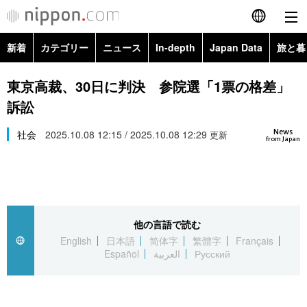
新着
カテゴリー
ニュース
In-depth
Japan Data
旅と暮
English
政治・外交
Topics
東京高裁、30日に判決 参院選「1票の格差」
简体字
訴訟
経済・ビジネス
Images
繁體字
カテゴリー
News
社会
2025.10.08 12:15 / 2025.10.08 12:29
更新
from Japan
国際・海外
People
Français
政治・外交
ニュース
社会
東京
Español
経済・ビジネス
トップ
In-depth
文化
お知らせ
العربية
他の言語で読む
English
日本語
简体字
繁體字
Français
国際
アーカイブ
Japan Data
科学・技術
Español
العربية
Русский
Русский
社会
旅と暮らし
暮らし