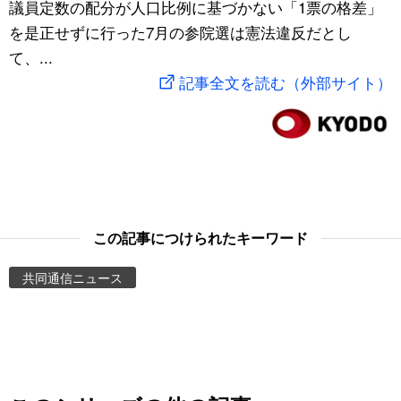
議員定数の配分が人口比例に基づかない「1票の格差」
スポーツ・東京2020
文化
動画/Live
を是正せずに行った7月の参院選は憲法違反だとし
て、...
科学・技術
Books
記事全文を読む（外部サイト）
暮らし
Cinema
スポーツ・東京2020
Topics
Images
この記事につけられたキーワード
共同通信ニュース
People
東京
お知らせ