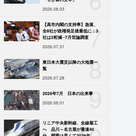
2026.08.03
7
【高市内閣の支持率】急落、
全8社が政権発足後最低に：3
社は2桁減─7月世論調査
2026.07.31
8
東日本大震災以降の大地震一
覧
2026.07.28
9
2026年7月 日本の出来事
2026.08.01
10
リニア中央新幹線、全線着工
へ 品川～名古屋が最速40
分、開業は早くて2036年