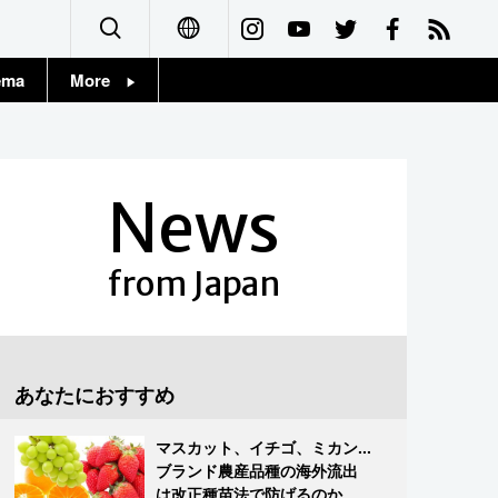
ema
More
English
Topics
简体字
Images
News
繁體字
People
Français
from Japan
東京
Español
お知らせ
العربية
あなたにおすすめ
Русский
マスカット、イチゴ、ミカン...
ブランド農産品種の海外流出
は改正種苗法で防げるのか