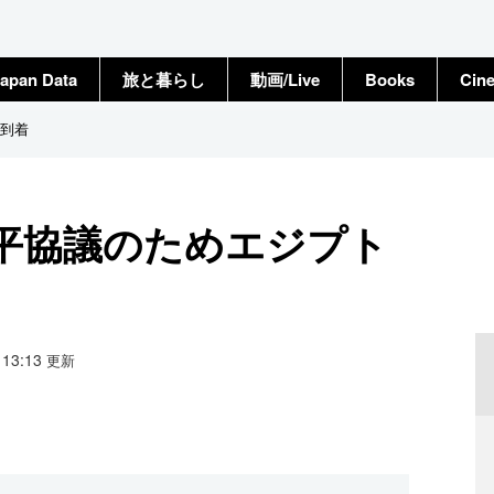
apan Data
旅と暮らし
動画/Live
Books
Cin
到着
平協議のためエジプト
8 13:13
更新