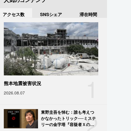
人気のコンテンツ
アクセス数
SNSシェア
滞在時間
1
熊本地震被害状況
2026.08.07
2
東野圭吾を悼む：誰も考えつ
かなかったトリック──ミステ
リーの金字塔『容疑者Ｘの献
身』の舞台裏