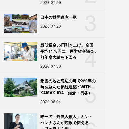
2026.07.29
3
日本の世界遺産一覧
2026.07.26
4
最低賃金55円引き上げ、全国
平均1176円に―厚労省審議会 :
前年度実績を下回る
2026.07.30
5
豪雪の地と海辺の町で220年の
時を刻んだ伝統建築 : WITH
KAMAKURA（鎌倉・長谷）
2026.08.04
6
唯一の「外国人歌人」カン・
ハンナさんが短歌で伝える
「引き算の文学」