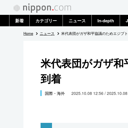
新着
カテゴリー
ニュース
In-depth
J
政治・外交
トップ
Home
ニュース
米代表団がガザ和平協議のためエジプト
経済・ビジネス
アーカイブ
米代表団がガザ和
国際
到着
社会
文化
国際・海外
2025.10.08 12:56 / 2025.10.0
科学・技術
暮らし