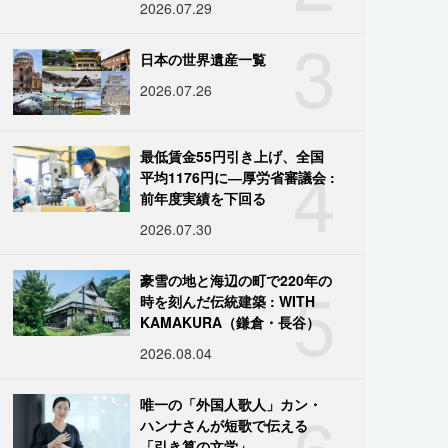
2026.07.29
3
日本の世界遺産一覧
2026.07.26
4
最低賃金55円引き上げ、全国
平均1176円に―厚労省審議会 :
前年度実績を下回る
2026.07.30
5
豪雪の地と海辺の町で220年の
時を刻んだ伝統建築 : WITH
KAMAKURA（鎌倉・長谷）
2026.08.04
6
唯一の「外国人歌人」カン・
ハンナさんが短歌で伝える
「引き算の文学」