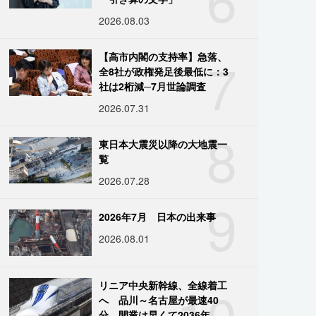
2026.08.03
7
【高市内閣の支持率】急落、
全8社が政権発足後最低に：3
社は2桁減─7月世論調査
2026.07.31
8
東日本大震災以降の大地震一
覧
2026.07.28
9
2026年7月 日本の出来事
2026.08.01
10
リニア中央新幹線、全線着工
へ 品川～名古屋が最速40
分、開業は早くて2036年