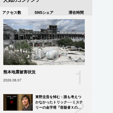
人気のコンテンツ
アクセス数
SNSシェア
滞在時間
1
熊本地震被害状況
2026.08.07
2
東野圭吾を悼む：誰も考えつ
かなかったトリック──ミステ
リーの金字塔『容疑者Ｘの献
身』の舞台裏