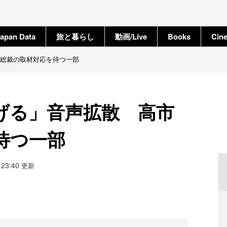
apan Data
旅と暮らし
動画/Live
Books
Cin
総裁の取材対応を待つ一部
げる」音声拡散 高市
待つ一部
8 23:40
更新