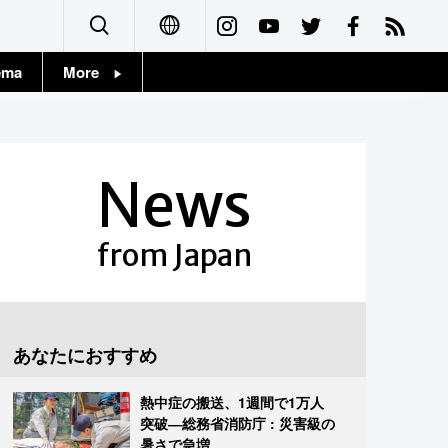
ema
More
English
Topics
简体字
Images
News
繁體字
People
Français
from Japan
東京
Español
お知らせ
العربية
あなたにおすすめ
Русский
熱中症の搬送、1週間で1万人
突破―総務省消防庁 : 災害級の
暑さで急増