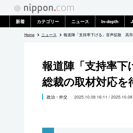
新着
カテゴリー
ニュース
In-depth
J
政治・外交
トップ
Home
ニュース
報道陣「支持率下げる」音声拡散 高市
経済・ビジネス
アーカイブ
報道陣「支持率下
国際
総裁の取材対応を
社会
文化
政治・外交
2025.10.08 16:11 / 2025.10.0
科学・技術
暮らし