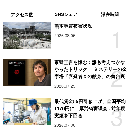
SNSシェア
滞在時間
アクセス数
1
熊本地震被害状況
2026.08.06
東野圭吾を悼む：誰も考えつかな
2
かったトリック──ミステリーの金
字塔『容疑者Ｘの献身』の舞台裏
2026.07.29
最低賃金55円引き上げ、全国平均
3
1176円に―厚労省審議会 : 前年度
実績を下回る
2026.07.30