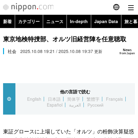
新着
カテゴリー
ニュース
In-depth
Japan Data
旅と暮
English
政治・外交
Topics
東京地検特捜部、オルツ旧経営陣を任意聴取
简体字
News
経済・ビジネス
社会
2025.10.08 19:21 / 2025.10.08 19:37
Images
更新
繁體字
from Japan
カテゴリー
国際・海外
People
Français
政治・外交
ニュース
社会
東京
Español
他の言語で読む
経済・ビジネス
トップ
In-depth
文化
お知らせ
English
日本語
简体字
繁體字
Français
العربية
Español
العربية
Русский
国際
アーカイブ
Japan Data
科学・技術
Русский
社会
旅と暮らし
暮らし
東証グロースに上場していた「オルツ」の粉飾決算疑惑