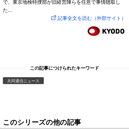
で、東京地検特捜部が旧経営陣らを任意で事情聴取し
スポーツ・東京2020
文化
動画/Live
た...
記事全文を読む（外部サイト）
科学・技術
Books
暮らし
Cinema
スポーツ・東京2020
Topics
この記事につけられたキーワード
Images
共同通信ニュース
People
東京
このシリーズの他の記事
お知らせ