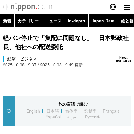
新着
カテゴリー
ニュース
In-depth
Japan Data
旅と暮
English
政治・外交
Topics
軽バン停止で「集配に問題なし」 日本郵政社
简体字
長、他社への配送委託
経済・ビジネス
Images
繁體字
カテゴリー
News
経済・ビジネス
from Japan
2025.10.08 19:37 / 2025.10.08 19:49
国際・海外
更新
People
Français
政治・外交
ニュース
社会
東京
Español
経済・ビジネス
トップ
In-depth
文化
お知らせ
العربية
他の言語で読む
国際
アーカイブ
Japan Data
科学・技術
English
日本語
简体字
繁體字
Français
Русский
Español
العربية
Русский
社会
旅と暮らし
暮らし