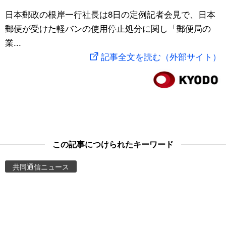
スポーツ・東京2020
日本郵政の根岸一行社長は8日の定例記者会見で、日本
文化
動画/Live
郵便が受けた軽バンの使用停止処分に関し「郵便局の
業...
科学・技術
Books
記事全文を読む（外部サイト）
暮らし
Cinema
スポーツ・東京2020
Topics
Images
この記事につけられたキーワード
People
共同通信ニュース
東京
お知らせ