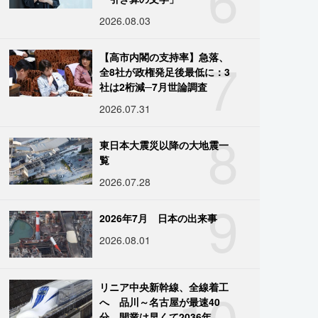
2026.08.03
7
【高市内閣の支持率】急落、
全8社が政権発足後最低に：3
社は2桁減─7月世論調査
2026.07.31
8
東日本大震災以降の大地震一
覧
2026.07.28
9
2026年7月 日本の出来事
2026.08.01
10
リニア中央新幹線、全線着工
へ 品川～名古屋が最速40
分、開業は早くて2036年