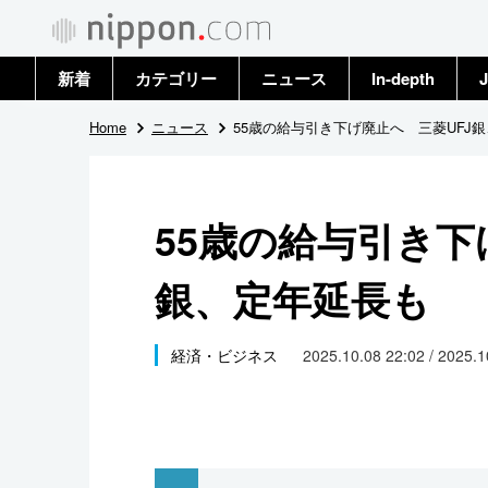
新着
カテゴリー
ニュース
In-depth
J
政治・外交
トップ
Home
ニュース
55歳の給与引き下げ廃止へ 三菱UFJ
経済・ビジネス
アーカイブ
55歳の給与引き下
国際
銀、定年延長も
社会
文化
経済・ビジネス
2025.10.08 22:02 / 2025.
科学・技術
暮らし