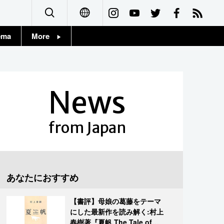
ema
More
English
Topics
简体字
Images
News
繁體字
People
Français
from Japan
東京
Español
お知らせ
العربية
あなたにおすすめ
Русский
【書評】母娘の葛藤をテーマ
にした最新作を読み解く:村上
春樹著『夏帆 The Tale of