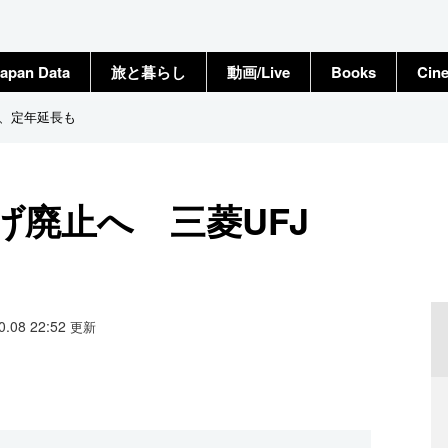
apan Data
旅と暮らし
動画/Live
Books
Cin
銀、定年延長も
げ廃止へ 三菱UFJ
10.08 22:52
更新