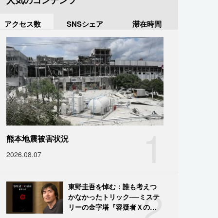
人気のコンテンツ
アクセス数
SNSシェア
滞在時間
1
熊本地震被害状況
2026.08.07
2
東野圭吾を悼む：誰も考えつ
かなかったトリック──ミステ
リーの金字塔『容疑者Ｘの献
身』の舞台裏