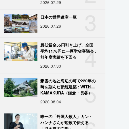
2026.07.29
3
日本の世界遺産一覧
2026.07.26
4
最低賃金55円引き上げ、全国
平均1176円に―厚労省審議会 :
前年度実績を下回る
2026.07.30
5
豪雪の地と海辺の町で220年の
時を刻んだ伝統建築 : WITH
KAMAKURA（鎌倉・長谷）
2026.08.04
6
唯一の「外国人歌人」カン・
ハンナさんが短歌で伝える
「引き算の文学」