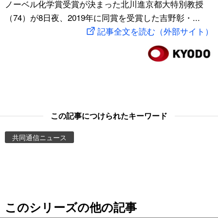
ノーベル化学賞受賞が決まった北川進京都大特別教授
スポーツ・東京2020
文化
動画/Live
（74）が8日夜、2019年に同賞を受賞した吉野彰・...
記事全文を読む（外部サイト）
科学・技術
Books
暮らし
Cinema
スポーツ・東京2020
Topics
この記事につけられたキーワード
Images
共同通信ニュース
People
東京
このシリーズの他の記事
お知らせ