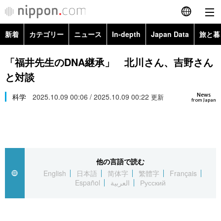
新着
カテゴリー
ニュース
In-depth
Japan Data
旅と暮
English
政治・外交
Topics
「福井先生のDNA継承」 北川さん、吉野さん
简体字
と対談
経済・ビジネス
Images
繁體字
カテゴリー
News
科学
2025.10.09 00:06 / 2025.10.09 00:22
更新
from Japan
国際・海外
People
Français
政治・外交
ニュース
社会
東京
Español
経済・ビジネス
トップ
In-depth
文化
お知らせ
العربية
他の言語で読む
English
日本語
简体字
繁體字
Français
国際
アーカイブ
Japan Data
科学・技術
Español
العربية
Русский
Русский
社会
旅と暮らし
暮らし