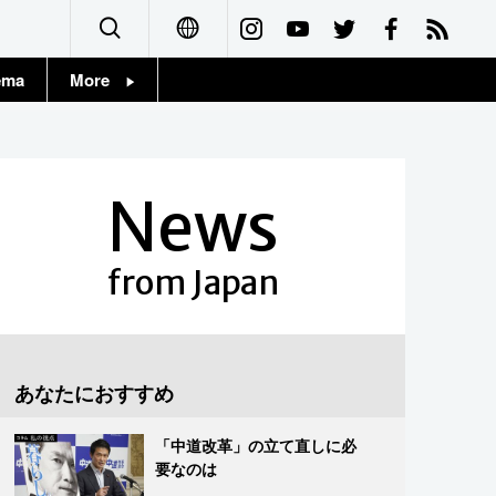
ema
More
English
Topics
简体字
Images
News
繁體字
People
Français
from Japan
東京
Español
お知らせ
العربية
あなたにおすすめ
Русский
「中道改革」の立て直しに必
要なのは