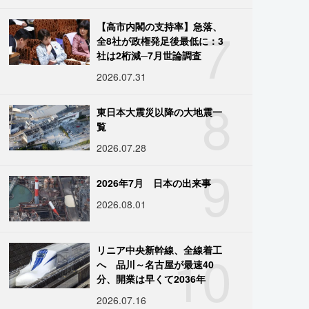
7
【高市内閣の支持率】急落、
全8社が政権発足後最低に：3
社は2桁減─7月世論調査
2026.07.31
8
東日本大震災以降の大地震一
覧
2026.07.28
9
2026年7月 日本の出来事
2026.08.01
10
リニア中央新幹線、全線着工
へ 品川～名古屋が最速40
分、開業は早くて2036年
2026.07.16