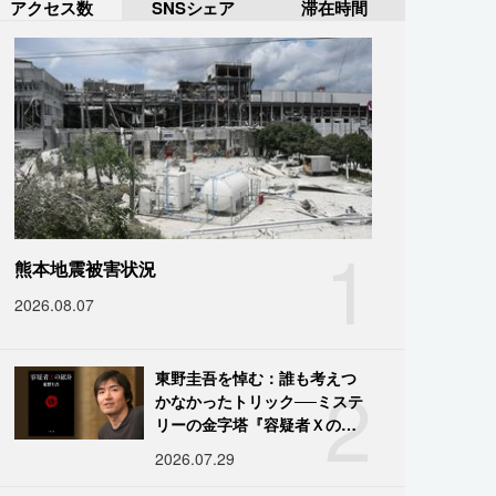
アクセス数
SNSシェア
滞在時間
1
熊本地震被害状況
2026.08.07
2
東野圭吾を悼む：誰も考えつ
かなかったトリック──ミステ
リーの金字塔『容疑者Ｘの献
身』の舞台裏
2026.07.29