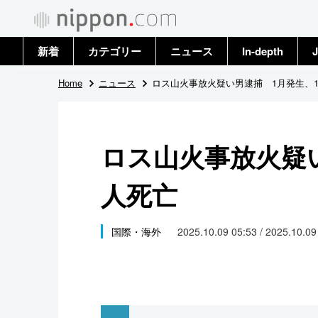
新着
カテゴリー
ニュース
In-depth
J
政治・外交
トップ
Home
ニュース
ロス山火事放火疑い男逮捕 1月発生、1
経済・ビジネス
アーカイブ
ロス山火事放火疑い
国際
人死亡
社会
文化
国際・海外
2025.10.09 05:53 / 2025.10.0
科学・技術
暮らし