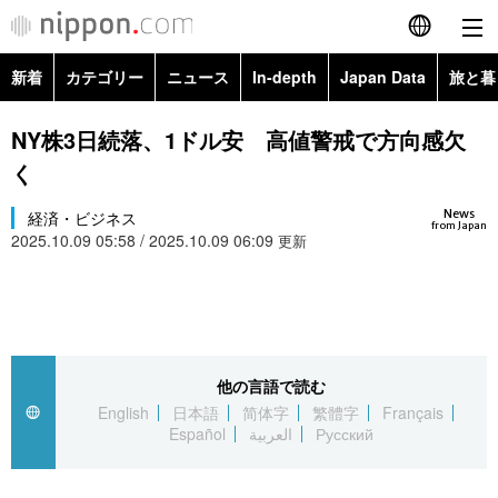
新着
カテゴリー
ニュース
In-depth
Japan Data
旅と暮
English
政治・外交
Topics
NY株3日続落、1ドル安 高値警戒で方向感欠
简体字
く
経済・ビジネス
Images
繁體字
カテゴリー
News
経済・ビジネス
from Japan
2025.10.09 05:58 / 2025.10.09 06:09
国際・海外
更新
People
Français
政治・外交
ニュース
社会
東京
Español
経済・ビジネス
トップ
In-depth
文化
お知らせ
العربية
他の言語で読む
国際
アーカイブ
Japan Data
科学・技術
English
日本語
简体字
繁體字
Français
Русский
Español
العربية
Русский
社会
旅と暮らし
暮らし