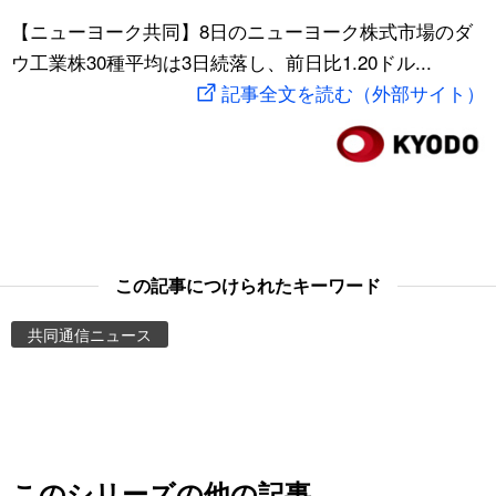
スポーツ・東京2020
【ニューヨーク共同】8日のニューヨーク株式市場のダ
文化
動画/Live
ウ工業株30種平均は3日続落し、前日比1.20ドル...
記事全文を読む（外部サイト）
科学・技術
Books
暮らし
Cinema
スポーツ・東京2020
Topics
Images
この記事につけられたキーワード
共同通信ニュース
People
東京
お知らせ
このシリーズの他の記事