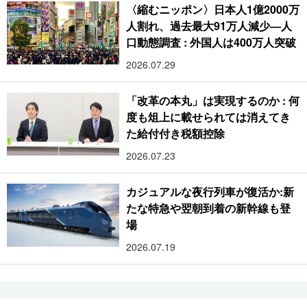
〈縮むニッポン〉日本人1億2000万
人割れ、過去最大91万人減少―人
口動態調査 : 外国人は400万人突破
2026.07.29
「改革の本丸」は実現するのか : 何
度も俎上に載せられては消えてき
た給付付き税額控除
2026.07.23
カジュアルな夜行列車が復活か:新
たな特急や翌朝到着の新幹線も登
場
2026.07.19