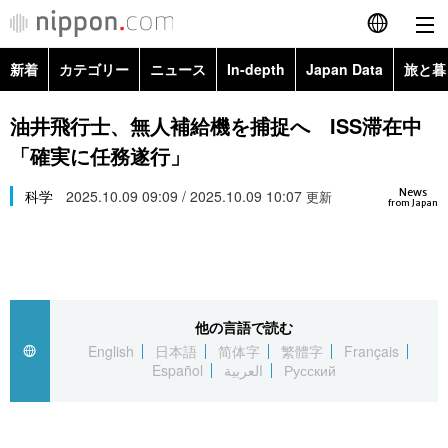
新着
カテゴリー
ニュース
In-depth
Japan Data
旅と暮
English
政治・外交
Topics
油井飛行士、無人補給機を捕捉へ ISS滞在中
简体字
「確実に任務遂行」
経済・ビジネス
Images
繁體字
カテゴリー
News
科学
2025.10.09 09:09 / 2025.10.09 10:07
更新
from Japan
国際・海外
People
Français
政治・外交
ニュース
社会
東京
Español
経済・ビジネス
トップ
In-depth
文化
お知らせ
العربية
他の言語で読む
English
日本語
简体字
繁體字
Français
国際
アーカイブ
Japan Data
科学・技術
Español
العربية
Русский
Русский
社会
旅と暮らし
暮らし