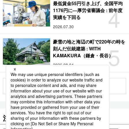
最低賃金55円引き上げ、全国平均
4
1176円に―厚労省審議会 : 前年度
実績を下回る
2026.07.30
豪雪の地と海辺の町で220年の時を
5
刻んだ伝統建築 : WITH
KAMAKURA（鎌倉・長谷）
2026.08.04
もっと見る
注目のキーワード