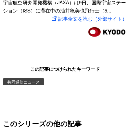
宇宙航空研究開発機構（JAXA）は9日、国際宇宙ステー
スポーツ・東京2020
文化
動画/Live
ション（ISS）に滞在中の油井亀美也飛行士（5...
記事全文を読む（外部サイト）
科学・技術
Books
暮らし
Cinema
スポーツ・東京2020
Topics
この記事につけられたキーワード
Images
共同通信ニュース
People
東京
このシリーズの他の記事
お知らせ