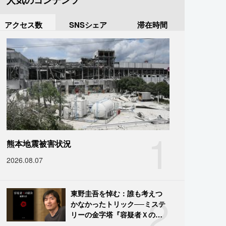
人気のコンテンツ
アクセス数
SNSシェア
滞在時間
1
熊本地震被害状況
2026.08.07
2
東野圭吾を悼む：誰も考えつ
かなかったトリック──ミステ
リーの金字塔『容疑者Ｘの献
身』の舞台裏