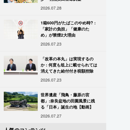
2026.07.28
1箱600円がたばこのやめ時? :
「家計の負担」「健康のた
め」が禁煙2大理由
2026.07.23
「改革の本丸」は実現するの
か : 何度も俎上に載せられては
消えてきた給付付き税額控除
2026.07.23
世界遺産「飛鳥・藤原の宮
都」:奈良盆地の田園風景に残
る「日本」誕生の地【動画】
2026.07.27