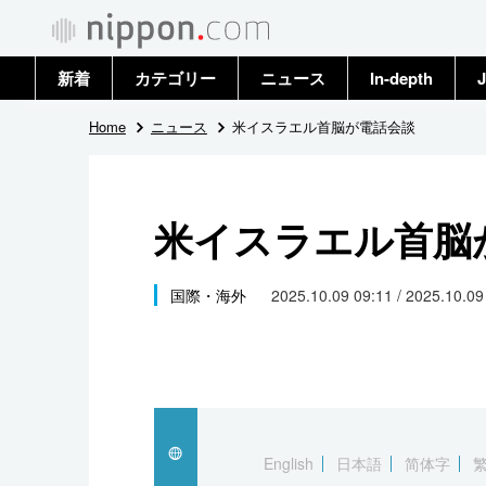
新着
カテゴリー
ニュース
In-depth
J
政治・外交
トップ
Home
ニュース
米イスラエル首脳が電話会談
経済・ビジネス
アーカイブ
米イスラエル首脳
国際
社会
国際・海外
2025.10.09 09:11 / 2025.10.0
文化
科学・技術
暮らし
English
日本語
简体字