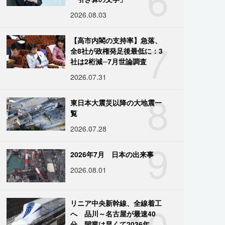
2026.08.03
7
【高市内閣の支持率】急落、
全8社が政権発足後最低に：3
社は2桁減─7月世論調査
2026.07.31
8
東日本大震災以降の大地震一
覧
2026.07.28
9
2026年7月 日本の出来事
2026.08.01
10
リニア中央新幹線、全線着工
へ 品川～名古屋が最速40
分、開業は早くて2036年