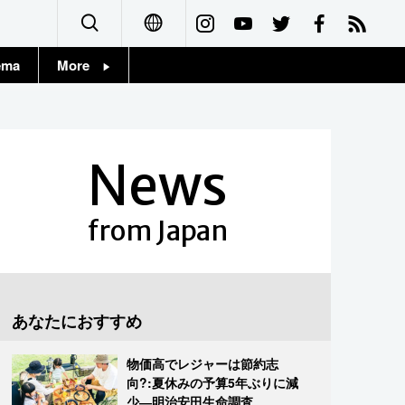
ema
More
English
Topics
简体字
Images
News
繁體字
People
Français
from Japan
東京
Español
お知らせ
العربية
あなたにおすすめ
Русский
物価高でレジャーは節約志
向?:夏休みの予算5年ぶりに減
少―明治安田生命調査