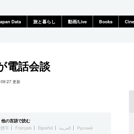
apan Data
旅と暮らし
動画/Live
Books
Cin
が電話会談
9 09:27
更新
他の言語で読む
繁體字
Français
Español
العربية
Русский