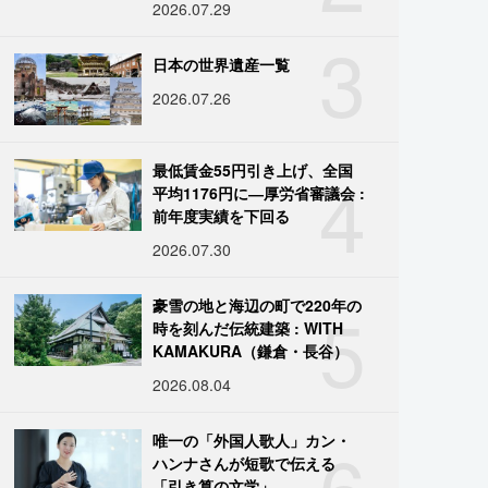
2026.07.29
3
日本の世界遺産一覧
2026.07.26
4
最低賃金55円引き上げ、全国
平均1176円に―厚労省審議会 :
前年度実績を下回る
2026.07.30
5
豪雪の地と海辺の町で220年の
時を刻んだ伝統建築 : WITH
KAMAKURA（鎌倉・長谷）
2026.08.04
6
唯一の「外国人歌人」カン・
ハンナさんが短歌で伝える
「引き算の文学」