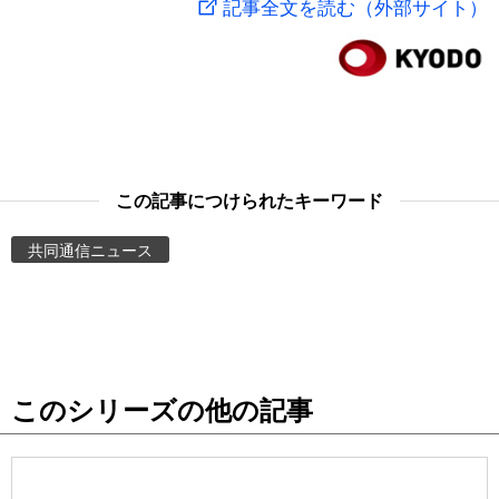
記事全文を読む（外部サイト）
スポーツ・東京2020
文化
動画/Live
科学・技術
Books
暮らし
Cinema
この記事につけられたキーワード
スポーツ・東京2020
Topics
共同通信ニュース
Images
People
このシリーズの他の記事
東京
お知らせ