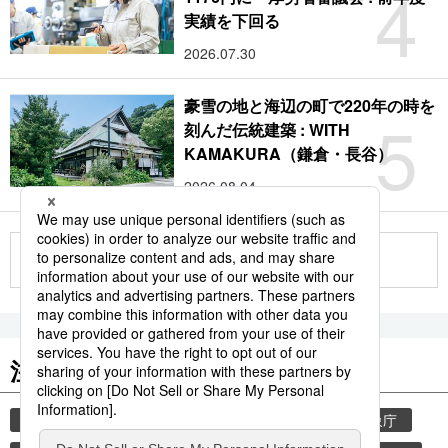
4
実績を下回る
2026.07.30
豪雪の地と海辺の町で220年の時を
5
刻んだ伝統建築 : WITH
KAMAKURA（鎌倉・長谷）
2026.08.04
もっと見る
注目のキーワード
共同通信ニュース
気象・災害
災害
気象庁