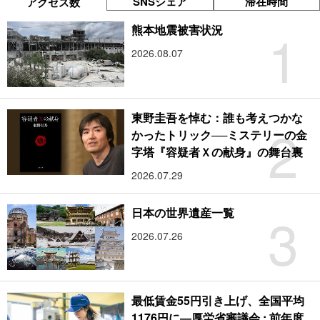
SNSシェア
滞在時間
アクセス数
1
熊本地震被害状況
2026.08.07
東野圭吾を悼む：誰も考えつかな
2
かったトリック──ミステリーの金
字塔『容疑者Ｘの献身』の舞台裏
2026.07.29
3
日本の世界遺産一覧
2026.07.26
最低賃金55円引き上げ、全国平均
1176円に―厚労省審議会 : 前年度