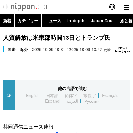
新着
カテゴリー
ニュース
In-depth
Japan Data
旅と暮
English
政治・外交
Topics
人質解放は米東部時間13日とトランプ氏
简体字
News
経済・ビジネス
国際・海外
2025.10.09 10:31 / 2025.10.09 10:47
Images
更新
繁體字
from Japan
カテゴリー
国際・海外
People
Français
政治・外交
ニュース
社会
東京
Español
他の言語で読む
経済・ビジネス
トップ
In-depth
文化
お知らせ
English
日本語
简体字
繁體字
Français
العربية
Español
العربية
Русский
国際
アーカイブ
Japan Data
科学・技術
Русский
社会
旅と暮らし
暮らし
共同通信ニュース速報