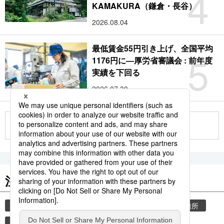
4
KAMAKURA（鎌倉・長谷）
2026.08.04
最低賃金55円引き上げ、全国平均
5
1176円に―厚労省審議会 : 前年度
実績を下回る
2026.07.30
もっと見る
注目のキーワード
共同通信ニュース
気象・災害
災害
避難所
自然災害
観光
気象庁
旅