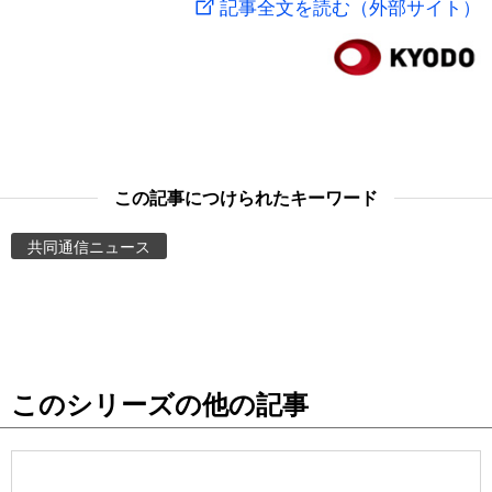
記事全文を読む（外部サイト）
スポーツ・東京2020
文化
動画/Live
科学・技術
Books
暮らし
Cinema
この記事につけられたキーワード
スポーツ・東京2020
Topics
共同通信ニュース
Images
People
このシリーズの他の記事
東京
お知らせ