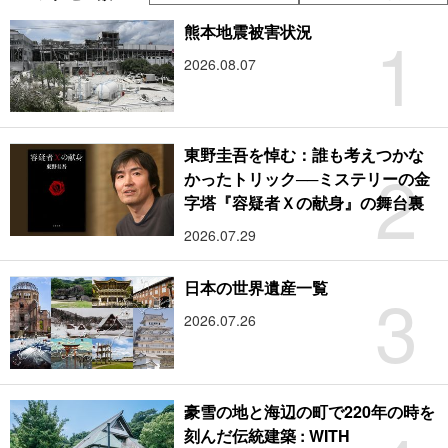
1
熊本地震被害状況
2026.08.07
東野圭吾を悼む：誰も考えつかな
2
かったトリック──ミステリーの金
字塔『容疑者Ｘの献身』の舞台裏
2026.07.29
3
日本の世界遺産一覧
2026.07.26
豪雪の地と海辺の町で220年の時を
刻んだ伝統建築 : WITH