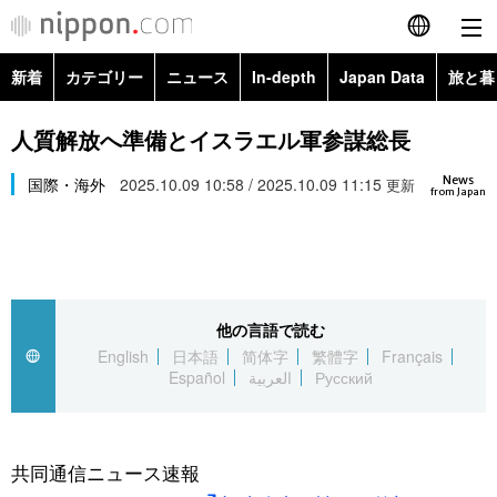
新着
カテゴリー
ニュース
In-depth
Japan Data
旅と暮
English
政治・外交
Topics
人質解放へ準備とイスラエル軍参謀総長
简体字
News
経済・ビジネス
国際・海外
2025.10.09 10:58 / 2025.10.09 11:15
Images
更新
繁體字
from Japan
カテゴリー
国際・海外
People
Français
政治・外交
ニュース
社会
東京
Español
他の言語で読む
経済・ビジネス
トップ
In-depth
文化
お知らせ
English
日本語
简体字
繁體字
Français
العربية
Español
العربية
Русский
国際
アーカイブ
Japan Data
科学・技術
Русский
社会
旅と暮らし
暮らし
共同通信ニュース速報