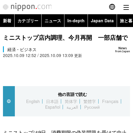
新着
カテゴリー
ニュース
In-depth
Japan Data
旅と暮
English
政治・外交
Topics
ミニストップ店内調理、今月再開 一部店舗で
简体字
News
経済・ビジネス
経済・ビジネス
Images
繁體字
from Japan
2025.10.09 12:52 / 2025.10.09 13:09
更新
カテゴリー
国際・海外
People
Français
政治・外交
ニュース
社会
東京
Español
経済・ビジネス
トップ
In-depth
他の言語で読む
文化
お知らせ
العربية
English
日本語
简体字
繁體字
Français
Español
العربية
Русский
国際
アーカイブ
Japan Data
科学・技術
Русский
社会
旅と暮らし
暮らし
ミニストップは9日、消費期限の偽装問題を受けて中止