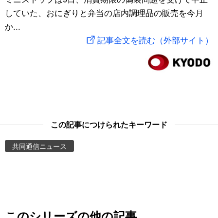
していた、おにぎりと弁当の店内調理品の販売を今月
スポーツ・東京2020
文化
動画/Live
か...
記事全文を読む（外部サイト）
科学・技術
Books
暮らし
Cinema
スポーツ・東京2020
Topics
この記事につけられたキーワード
Images
共同通信ニュース
People
東京
お知らせ
このシリーズの他の記事