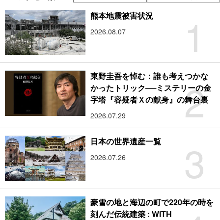
1
熊本地震被害状況
2026.08.07
東野圭吾を悼む：誰も考えつかな
2
かったトリック──ミステリーの金
字塔『容疑者Ｘの献身』の舞台裏
2026.07.29
3
日本の世界遺産一覧
2026.07.26
豪雪の地と海辺の町で220年の時を
刻んだ伝統建築 : WITH