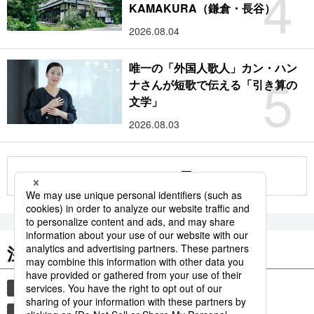
4
KAMAKURA（鎌倉・長谷）
2026.08.04
唯一の「外国人歌人」カン・ハン
5
ナさんが短歌で伝える「引き算の
文学」
2026.08.03
もっと見る
注目のキーワード
共同通信ニュース
国民栄誉賞
イチロー
プロ野球
大谷翔平
大リーグ