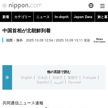
新着
カテゴリー
ニュース
In-depth
Japan Data
旅と暮
English
政治・外交
Topics
中国首相が北朝鮮到着
简体字
News
経済・ビジネス
国際・海外
2025.10.09 12:54 / 2025.10.09 13:11
Images
更新
繁體字
from Japan
カテゴリー
国際・海外
People
Français
政治・外交
ニュース
社会
東京
Español
他の言語で読む
経済・ビジネス
トップ
In-depth
文化
お知らせ
English
日本語
简体字
繁體字
Français
العربية
Español
العربية
Русский
国際
アーカイブ
Japan Data
科学・技術
Русский
社会
旅と暮らし
暮らし
共同通信ニュース速報