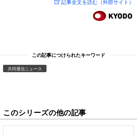
記事全文を読む（外部サイト）
スポーツ・東京2020
文化
動画/Live
科学・技術
Books
暮らし
Cinema
この記事につけられたキーワード
スポーツ・東京2020
Topics
共同通信ニュース
Images
People
このシリーズの他の記事
東京
お知らせ