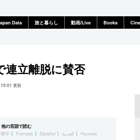
apan Data
旅と暮らし
動画/Live
Books
Cin
で連立離脱に賛否
9 15:01
更新
他の言語で読む
繁體字
Français
Español
العربية
Русский