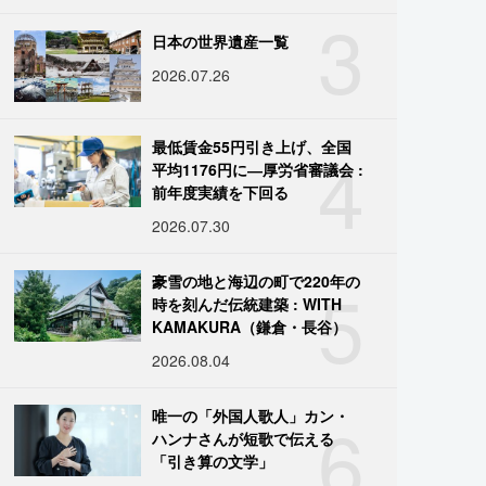
3
日本の世界遺産一覧
2026.07.26
4
最低賃金55円引き上げ、全国
平均1176円に―厚労省審議会 :
前年度実績を下回る
2026.07.30
5
豪雪の地と海辺の町で220年の
時を刻んだ伝統建築 : WITH
KAMAKURA（鎌倉・長谷）
2026.08.04
6
唯一の「外国人歌人」カン・
ハンナさんが短歌で伝える
「引き算の文学」