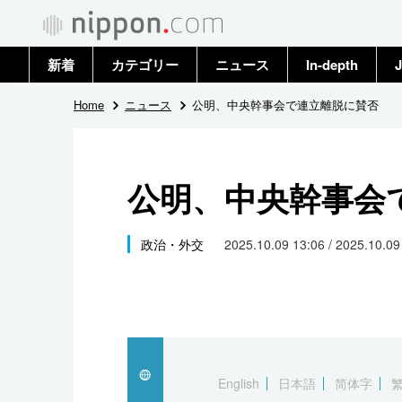
新着
カテゴリー
ニュース
In-depth
J
政治・外交
トップ
Home
ニュース
公明、中央幹事会で連立離脱に賛否
経済・ビジネス
アーカイブ
公明、中央幹事会
国際
社会
政治・外交
2025.10.09 13:06 / 2025.10.0
文化
科学・技術
暮らし
English
日本語
简体字