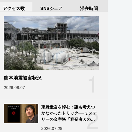
アクセス数
SNSシェア
滞在時間
1
熊本地震被害状況
2026.08.07
2
東野圭吾を悼む：誰も考えつ
かなかったトリック──ミステ
リーの金字塔『容疑者Ｘの献
身』の舞台裏
2026.07.29