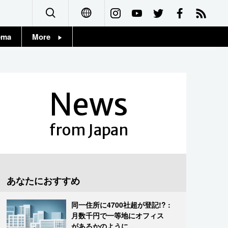
ema
More
English
Topics
简体字
Images
News
繁體字
People
Français
from Japan
東京
Español
お知らせ
العربية
あなたにおすすめ
Русский
同一住所に4700社超が登記!? :
月数千円で一等地にオフィス
があるかのように...