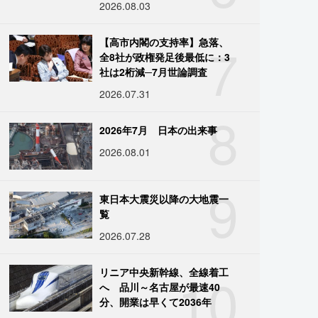
2026.08.03
7
【高市内閣の支持率】急落、
全8社が政権発足後最低に：3
社は2桁減─7月世論調査
2026.07.31
8
2026年7月 日本の出来事
2026.08.01
9
東日本大震災以降の大地震一
覧
2026.07.28
10
リニア中央新幹線、全線着工
へ 品川～名古屋が最速40
分、開業は早くて2036年