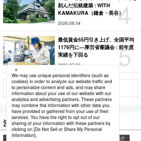
4
刻んだ伝統建築 : WITH
KAMAKURA（鎌倉・長谷）
2026.08.04
最低賃金55円引き上げ、全国平均
5
1176円に―厚労省審議会 : 前年度
実績を下回る
2026.07.30
もっと見る
注目のキーワード
共同通信ニュース
気象・災害
災害
気象庁