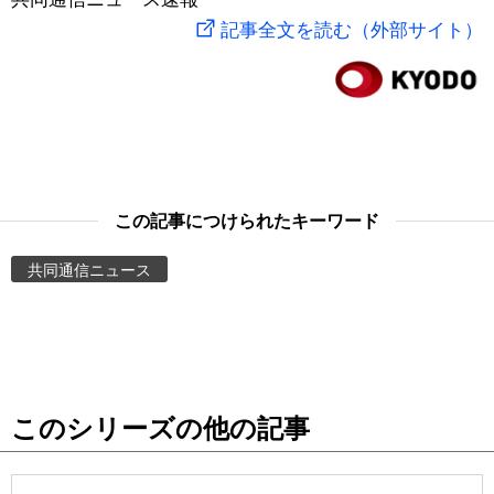
記事全文を読む（外部サイト）
スポーツ・東京2020
文化
動画/Live
科学・技術
Books
暮らし
Cinema
この記事につけられたキーワード
スポーツ・東京2020
Topics
共同通信ニュース
Images
People
東京
このシリーズの他の記事
お知らせ