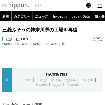
新着
カテゴリー
ニュース
In-depth
Japan Data
旅と暮
English
政治・外交
Topics
三菱ふそうの神奈川県の工場を再編
简体字
News
経済・ビジネス
経済・ビジネス
Images
繁體字
from Japan
2025.10.09 14:06 / 2025.10.09 14:23
更新
カテゴリー
国際・海外
People
Français
政治・外交
ニュース
社会
東京
Español
経済・ビジネス
トップ
In-depth
他の言語で読む
文化
お知らせ
العربية
English
日本語
简体字
繁體字
Français
Español
العربية
Русский
国際
アーカイブ
Japan Data
科学・技術
Русский
社会
旅と暮らし
暮らし
共同通信ニュース速報